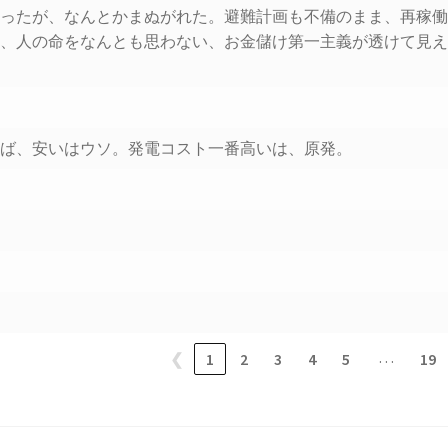
だったが、なんとかまぬがれた。避難計画も不備のまま、再稼
に、人の命をなんとも思わない、お金儲け第一主義が透けて見
けば、安いはウソ。発電コスト一番高いは、原発。
…
❮
1
2
3
4
5
19