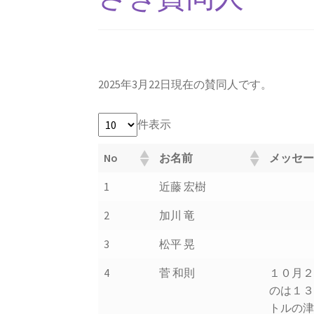
2025年3月22日現在の賛同人です。
件表示
No
お名前
メッセ
1
近藤 宏樹
2
加川 竜
3
松平 晃
4
菅 和則
１０月
のは１
トルの