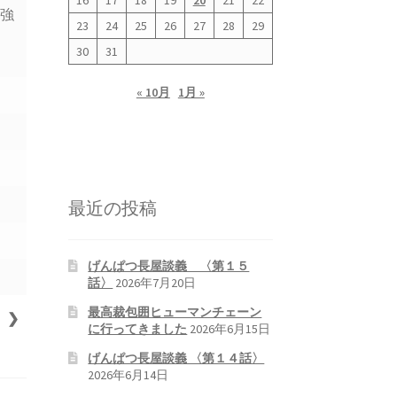
16
17
18
19
20
21
22
働強
23
24
25
26
27
28
29
え
30
31
« 10月
1月 »
最近の投稿
げんぱつ長屋談義 〈第１５
話〉
2026年7月20日
最高裁包囲ヒューマンチェーン
❯
に行ってきました
2026年6月15日
げんぱつ長屋談義 〈第１４話〉
2026年6月14日