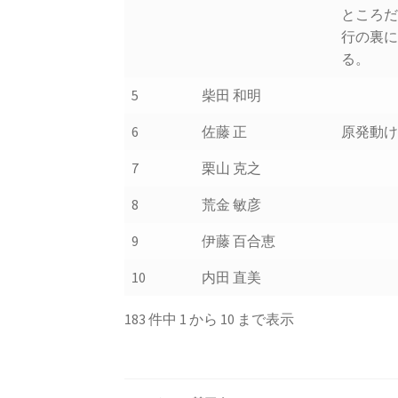
ところ
行の裏
る。
5
柴田 和明
6
佐藤 正
原発動
7
栗山 克之
8
荒金 敏彦
9
伊藤 百合恵
10
内田 直美
183 件中 1 から 10 まで表示