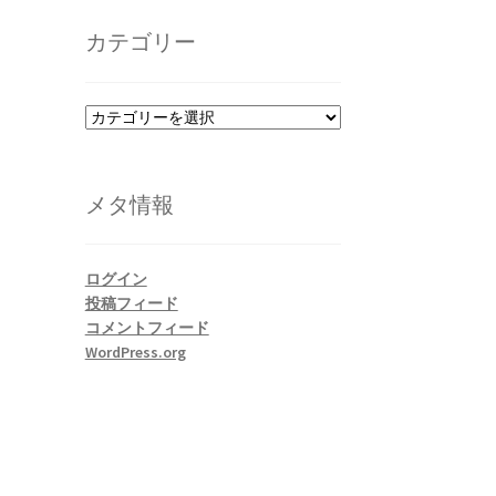
カ
イ
カテゴリー
ブ
カ
テ
ゴ
リ
メタ情報
ー
ログイン
投稿フィード
コメントフィード
WordPress.org