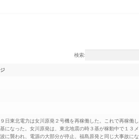
検索:
ージ
２９日東北電力は女川原発２号機を再稼働した。これで再稼働
３基になった。女川原発は、東北地震の時３基が稼動中で１３
津波に襲われ、電源の大部分が停止、福島原発と同じ大事故に