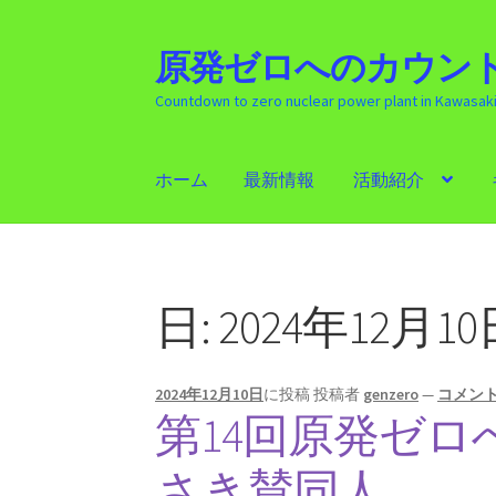
原発ゼロへのカウント
ナ
コ
ビ
ン
Countdown to zero nuclear power plant in Kawasak
ゲ
テ
ー
ン
シ
ツ
ホーム
最新情報
活動紹介
ョ
へ
ン
ス
ホーム
最新情報
活動紹介
ギャラリー
原発
へ
キ
ス
ッ
キ
プ
日:
2024年12月10
ッ
プ
2024年12月10日
に投稿
投稿者
genzero
—
コメン
第14回原発ゼロ
さき賛同人