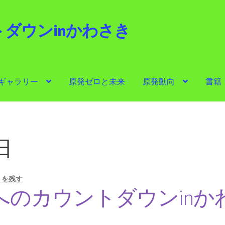
ダウンinかわさき
i
ギャラリー
原発ゼロと未来
原発動向
書籍
ゼロと未来
原発動向
書籍
他サイト
問合せ・メルマガ
日
トを残す
へのカウントダウンinか