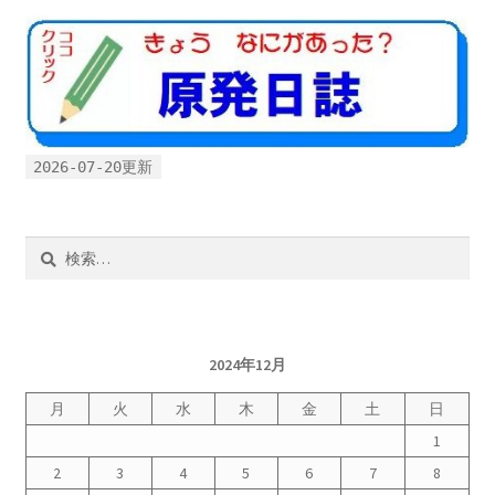
2022.8.9 福島第一原発 汚染水海洋放出トンネル工事
着工
2022.12.25美浜原発 運転停止認めず 稼働４０年
超 老朽対策容認
2026-07-20更新
2023.1.19 東電旧経営陣、二審も無罪 民事裁判で認
検
めた「長期評価」を否定
索:
原子力規制委員会「原発60年超運転」正式決定見送
り
2024年12月
原子力規制委員会「原発60年超運転」正式決定先送
月
火
水
木
金
土
日
りからわずか5日で、多数決決定
1
2
3
4
5
6
7
8
「原発６０年超へ」閣議決定