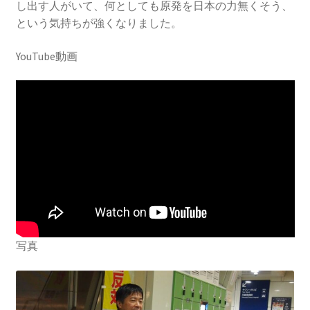
2016.3 .13 第5回原発ゼロへのカウントダウンinかわさ
し出す人がいて、何としても原発を日本の力無くそう、
き 集会
という気持ちが強くなりました。
YouTube動画
2017.3.12 第6回原発ゼロへのカウントダウンinかわさ
き 集会
2018.3.11 第７回原発ゼロへのカウントダウンinかわ
さき集会
2019.3.10 第8回 原発ゼロへのカウントダウンinかわ
さき 集会
2023.3.12 第12回原発ゼロへのカウントダウンinかわ
さき集会
写真
2023.6.25（日）映画「原発をとめた裁判長 そして
原発をとめる農家たち」上映会を開催