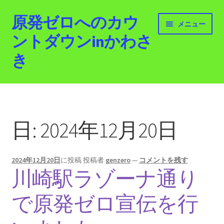
原発ゼロへのカウ
ナ
コ
メニュー
ビ
ン
ントダウンinかわさ
ゲ
テ
き
ー
ン
シ
ツ
ョ
へ
ホーム
ン
ス
へ
キ
最新情報
ス
ッ
日:
2024年12月20日
キ
プ
活動紹介
ッ
プ
2024年12月20日
に投稿
投稿者
genzero
—
コメントを残す
2012.3.11 「原発ゼロへのカウントダウンinかわさ
川崎駅ラゾーナ通り
き」「原発ゼロへの行進！誰でもデモ！」
で原発ゼロ宣伝を行
原発ゼロ金曜日行動 inかわさき