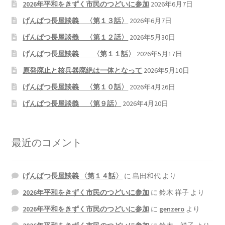
2026年平和をきずく市民のつどいに参加
2026年6月7日
2026.5.6 テレビと原発報道の60年
げんぱつ長屋談義 〈第１３話〉
2026年6月7日
2026.5.15 原発をとめた人びと
げんぱつ長屋談義 〈第１２話〉
2026年5月30日
げんぱつ長屋談義 〈第１１話〉
2026年5月17日
他サイト
原発廃止と核兵器廃絶は一体となって
2026年5月10日
げんぱつ長屋談義 〈第１０話〉
2026年4月26日
問合せ・メルマガ
げんぱつ長屋談義 〈第９話〉
2026年4月20日
最近のコメント
げんぱつ長屋談義 〈第１４話〉
に
島田和代
より
2026年平和をきずく市民のつどいに参加
に
鈴木 祥子
より
2026年平和をきずく市民のつどいに参加
に
genzero
より