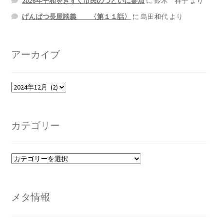
2026年平和をきずく市民のつどいに参加
に
鈴木 祥子
より
げんぱつ長屋談義 〈第１１話〉
に
島田和代
より
アーカイブ
ア
ー
カ
イ
カテゴリー
ブ
カ
テ
ゴ
リ
メタ情報
ー