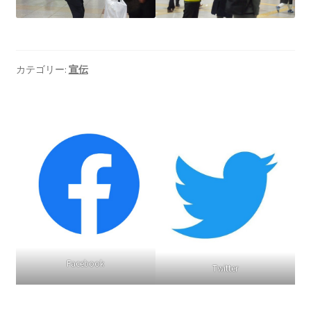
ギャラリー_2024.3.10
ギャラリー_2025.3.23
カテゴリー:
宣伝
ギャラリー_2026.3.15
原発ゼロと未来
原発動向
原発 日誌
2022.7.15東電・株主訴訟 経営陣に13兆円賠償命令
Facebook
Twitter
2022.8.1 福島第一原発 汚染配管撤去 失敗続きで計画
断念