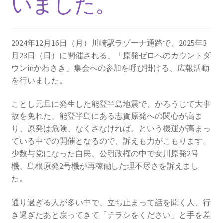
いました。
2013.3.10 第２回原発ゼロへのカウントダウンinかわ
さき 集会
2024年12月16日（月）川崎駅ラゾーナ通路で、2025年3
2014.3.16 第３回原発ゼロへのカウントダウンinかわ
月23日（日）に開催される、「原発ゼロへのカウントダ
さき 集会
ウンinかわさき」集会への参加を呼び掛ける、広報活動
を行いました。
2014.10.13 「今こそ９条inかわさき」大集会 第二分
科会【原発は人権問題だ】 福島からの発言
ことし元旦に発生した能登半島地震で、かろうじて大事
故を免れた、能登半島にある志賀原発への関心が高ま
2022.3.13 第11回原発ゼロへのカウントダウンinかわ
り、原発は危険、なくさなければ。という機運が高まっ
さき 集会
ている中での開催となるので、訴えも力がこもります。
少数与党になった自民、公明政権の中で女川原発2号
2015.3.8 第4回原発ゼロへのカウントダウンinかわさ
機、島根原発2号機が再稼働した理不尽さを訴えまし
き 集会
た。
2016.1.31 日本と原発上映会＆講演会
通り過ぎる人が多い中で、立ち止まって話を聞く人、行
き過ぎたあと戻ってきて「チラシをください」と手を差