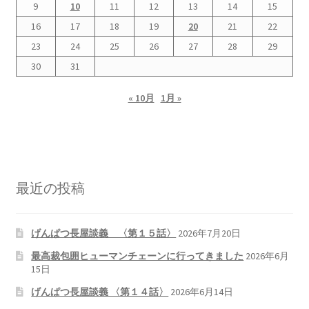
9
10
11
12
13
14
15
16
17
18
19
20
21
22
書籍
23
24
25
26
27
28
29
2022.12.29 原発事故と甲状腺がん
30
31
« 10月
1月 »
2023.1.26 「脱原発」成長論
2023.2.7 いまこそ私は原発に反対します
なぜ首都圏でガンが６０万人 増えているのか！？
最近の投稿
南海トラフ巨大地震でも原発は大丈夫と言う人々
げんぱつ長屋談義 〈第１５話〉
2026年7月20日
2025.9.30 市民エネルギーと地域主権
最高裁包囲ヒューマンチェーンに行ってきました
2026年6月
15日
2026.5.3 原発を止めた町
げんぱつ長屋談義 〈第１４話〉
2026年6月14日