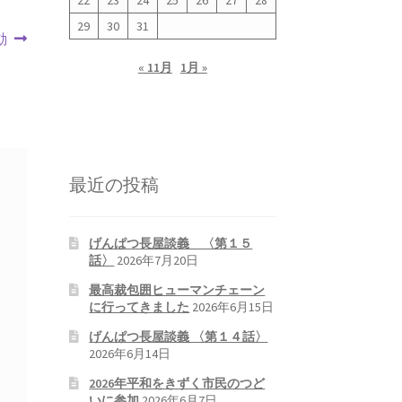
22
23
24
25
26
27
28
29
30
31
動
« 11月
1月 »
最近の投稿
げんぱつ長屋談義 〈第１５
話〉
2026年7月20日
最高裁包囲ヒューマンチェーン
に行ってきました
2026年6月15日
げんぱつ長屋談義 〈第１４話〉
2026年6月14日
2026年平和をきずく市民のつど
いに参加
2026年6月7日