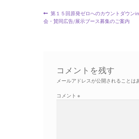
投
前
第１５回原発ゼロへのカウントダウンi
の
会・賛同広告/展示ブース募集のご案内
稿
投
ナ
稿:
ビ
ゲ
コメントを残す
ー
メールアドレスが公開されることは
シ
ョ
コメント
※
ン