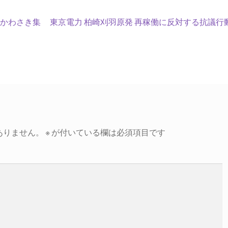
次
nかわさき集
東京電力 柏崎刈羽原発 再稼働に反対する抗議行
の
投
稿:
ありません。
※
が付いている欄は必須項目です