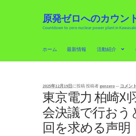
原発ゼロへのカウント
ナ
コ
ビ
ン
Countdown to zero nuclear power plant in Kawasak
ゲ
テ
ー
ン
シ
ツ
ホーム
最新情報
活動紹介
ョ
へ
ン
ス
ホーム
最新情報
活動紹介
ギャラリー
原発
へ
キ
ス
ッ
キ
プ
2025年12月19日
に投稿
投稿者
genzero
—
コメン
ッ
東京電力 柏崎
プ
会決議で行おう
回を求める声明