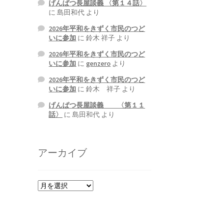
げんぱつ長屋談義 〈第１４話〉
に
島田和代
より
2026年平和をきずく市民のつど
いに参加
に
鈴木 祥子
より
2026年平和をきずく市民のつど
いに参加
に
genzero
より
2026年平和をきずく市民のつど
いに参加
に
鈴木 祥子
より
げんぱつ長屋談義 〈第１１
話〉
に
島田和代
より
アーカイブ
ア
ー
カ
イ