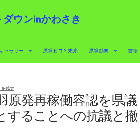
ダウンinかわさき
i
ギャラリー
原発ゼロと未来
原発動向
書籍
ゼロと未来
原発動向
書籍
他サイト
問合せ・メルマガ
トを残す
刈羽原発再稼働容認を県議
とすることへの抗議と撤