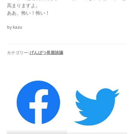
高まりますよ。
書籍
ああ、怖い！怖い！
by kazu
2022.12.29 原発事故と甲状腺がん
2023.1.26 「脱原発」成長論
カテゴリー:
げんぱつ長屋談議
2023.2.7 いまこそ私は原発に反対します
なぜ首都圏でガンが６０万人 増えているのか！？
南海トラフ巨大地震でも原発は大丈夫と言う人々
2025.9.30 市民エネルギーと地域主権
2026.5.3 原発を止めた町