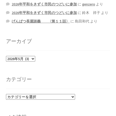
2026年平和をきずく市民のつどいに参加
に
genzero
より
2026年平和をきずく市民のつどいに参加
に
鈴木 祥子
より
げんぱつ長屋談義 〈第１１話〉
に
島田和代
より
アーカイブ
ア
ー
カ
イ
カテゴリー
ブ
カ
テ
ゴ
リ