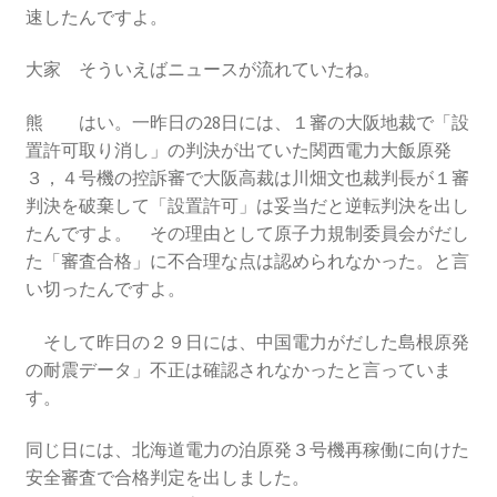
速したんですよ。
2023.10.8 原発ゼロへのカウントダウンinかわさき
講演会開催
大家 そういえばニュースが流れていたね。
2024.3.10第13回原発ゼロへのカウントダウンinかわさ
熊 はい。一昨日の28日には、１審の大阪地裁で「設
き集会
置許可取り消し」の判決が出ていた関西電力大飯原発
３，４号機の控訴審で大阪高裁は川畑文也裁判長が１審
2024.10.13 映画「決断」上映と講演会を開催
判決を破棄して「設置許可」は妥当だと逆転判決を出し
たんですよ。 その理由として原子力規制委員会がだし
2025.3.23第14回原発ゼロへのカウントダウンinかわさ
た「審査合格」に不合理な点は認められなかった。と言
き集会開催
い切ったんですよ。
そして昨日の２９日には、中国電力がだした島根原発
2026.3.15 第１５回原発ゼロへのカウントダウンinか
の耐震データ」不正は確認されなかったと言っていま
わさき集会開催
す。
ギャラリー
同じ日には、北海道電力の泊原発３号機再稼働に向けた
安全審査で合格判定を出しました。
ギャラリー_2023.3.12