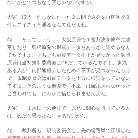
なにかとてつもなく変じゃないですか。
ギャラリー_2024.3.10
大家 ほう たしかにたった２日間で原発を再稼働が３
件もスイスイと通るなんて変だよね。
ギャラリー_2025.3.23
熊 そうでしょう。 大飯原発で１審判決を簡単に破
ギャラリー_2026.3.15
棄したり、島根原発の耐震データをあっさり認めるなん
て変ですよ。そもそも耐震データ不正が見つかった浜岡
原発は当初規制委員会はOKだしているんですよ。勇気
原発ゼロと未来
ある人が「内部通報」したために不正が見つかったわけ
で、規制委員会は耐震データを十分に検証をしていない
原発動向
ですよ。そのような審査で「不正」は確認されなかった
と言われても、にわかに信じられませんよね。
原発 日誌
大家 まさにその通りで、原発に関心を持っている人
2022.7.15東電・株主訴訟 経営陣に13兆円賠償命令
は、変だと思ったんじゃあないかな。
2022.8.1 福島第一原発 汚染配管撤去 失敗続きで計画
熊 裁判所も、規制委員会も、先の総選挙で圧勝した
断念
高市政権が原発推進に前のめりになっていることに「忖