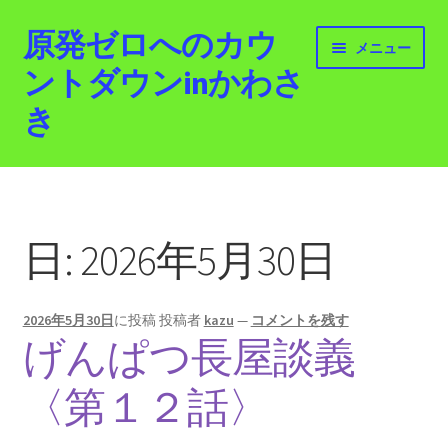
原発ゼロへのカウ
ナ
コ
メニュー
ビ
ン
ントダウンinかわさ
ゲ
テ
き
ー
ン
シ
ツ
ョ
へ
ホーム
ン
ス
へ
キ
最新情報
ス
ッ
日:
2026年5月30日
キ
プ
活動紹介
ッ
プ
2026年5月30日
に投稿
投稿者
kazu
—
コメントを残す
2012.3.11 「原発ゼロへのカウントダウンinかわさ
げんぱつ長屋談義
き」「原発ゼロへの行進！誰でもデモ！」
〈第１２話〉
原発ゼロ金曜日行動 inかわさき