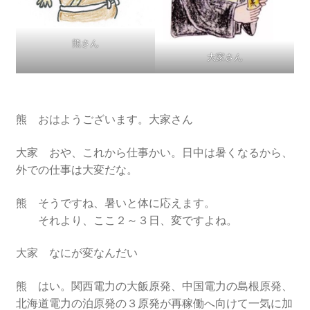
2016.3 .13 第5回原発ゼロへのカウントダウンinかわさ
き 集会
熊さん
2017.3.12 第6回原発ゼロへのカウントダウンinかわさ
大家さん
き 集会
2018.3.11 第７回原発ゼロへのカウントダウンinかわ
熊 おはようございます。大家さん
さき集会
大家 おや、これから仕事かい。日中は暑くなるから、
2019.3.10 第8回 原発ゼロへのカウントダウンinかわ
外での仕事は大変だな。
さき 集会
熊 そうですね、暑いと体に応えます。
2023.3.12 第12回原発ゼロへのカウントダウンinかわ
それより、ここ２～３日、変ですよね。
さき集会
大家 なにが変なんだい
2023.6.25（日）映画「原発をとめた裁判長 そして
熊 はい。関西電力の大飯原発、中国電力の島根原発、
原発をとめる農家たち」上映会を開催
北海道電力の泊原発の３原発が再稼働へ向けて一気に加