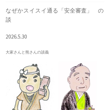
2013.3.10 第２回原発ゼロへのカウントダウンinかわ
さき 集会
なぜかスイスイ通る「安全審査」 の
談
2014.3.16 第３回原発ゼロへのカウントダウンinかわ
さき 集会
2026.5.30
2014.10.13 「今こそ９条inかわさき」大集会 第二分
科会【原発は人権問題だ】 福島からの発言
大家さんと熊さんの談義
2022.3.13 第11回原発ゼロへのカウントダウンinかわ
さき 集会
2015.3.8 第4回原発ゼロへのカウントダウンinかわさ
き 集会
2016.1.31 日本と原発上映会＆講演会