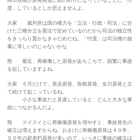
度」しているとしか思えませんよ。
2022.8.9 福島第一原発 汚染水海洋放出トンネル工事
着工
大家 裁判所は国の権力を「立法・行政・司法」に分
けた三権分立を憲法で定めているのだから司法の独立性
をきっちり貫かなきゃだめだね。「忖度」は司法権の放
2022.12.25美浜原発 運転停止認めず 稼働４０年
棄に等しいのじゃないかな
超 老朽対策容認
熊 最近、再稼働した原発があちこちで、頻繁に事故
2023.1.19 東電旧経営陣、二審も無罪 民事裁判で認
を起していますよね。
めた「長期評価」を否定
大家 ５月だけで、美浜原発、島根原発、女川原発と立
原子力規制委員会「原発60年超運転」正式決定見送
て続けて起こっているね。
り
小さな事故だと見逃していると、どんと大きな事
故につながるんだよ。
原子力規制委員会「原発60年超運転」正式決定先送
りからわずか5日で、多数決決定
熊 スイスイとに再稼働原発を増やすと、事故発生の
確立は増えますからね。おまけに再稼働原発は４０年、
「原発６０年超へ」閣議決定
５０年の超老朽原発が多いので、いっきに事故の確立は