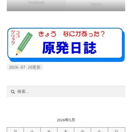
Facebook
Twitter
2026.5.6 テレビと原発報道の60年
2026.5.15 原発をとめた人びと
他サイト
問合せ・メルマガ
2026-07-20更新
検
索:
2026年5月
月
火
水
木
金
土
日