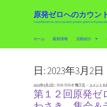
原発ゼロへのカウント
ナ
コ
ビ
ン
Countdown to zero nuclear power plant in Kawasak
ゲ
テ
ー
ン
シ
ツ
ホーム
最新情報
活動紹介
ョ
へ
ン
ス
ホーム
最新情報
活動紹介
ギャラリー
原発
へ
キ
ス
ッ
キ
プ
日:
2023年3月2日
ッ
プ
2023年3月2日
に投稿
投稿者
鴨下元
—
コメントを
第１２回原発ゼ
わさき 集会＆