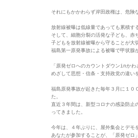
それにもかかわらず岸田政権は、危険な
放射線被曝は低線量であっても累積する
そして、細胞分裂の活発な子ども、赤ち
子どもを放射線被曝から守ることが大切
福島第一原発事故による被曝で甲状腺が
「原発ゼロへのカウントダウンinか
めざして思想・信条・支持政党の違いを
福島原発事故が起きた毎年３月に１０
た。

直近３年間は、新型コロナの感染防止
ってきました。

今年は、４年ぶりに、屋外集会とデモを
あなたが参加することが、「原発ゼロ」