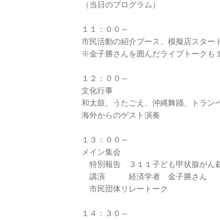
（当日のプログラム）

１１：００～　　

市民活動の紹介ブース、模擬店スタート
※金子勝さんを囲んだライブトークも１
１２：００～

文化行事

和太鼓、うたごえ、沖縄舞踊、トランペ
海外からのゲスト演奏

１３：００～

メイン集会

　特別報告　３１１子ども甲状腺がん裁
　講演　　　経済学者　金子勝さん

　市民団体リレートーク

１４：３０～　　
