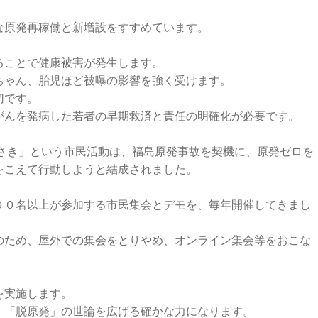
原発再稼働と新増設をすすめています。

ことで健康被害が発生します。

ゃん、胎児ほど被曝の影響を強く受けます。

です。

んを発病した若者の早期救済と責任の明確化が必要です。

わさき」という市民活動は、福島原発事故を契機に、原発ゼロを
こえて行動しようと結成されました。

００名以上が参加する市民集会とデモを、毎年開催してきまし
のため、屋外での集会をとりやめ、オンライン集会等をおこな
実施します。

「脱原発」の世論を広げる確かな力になります。
