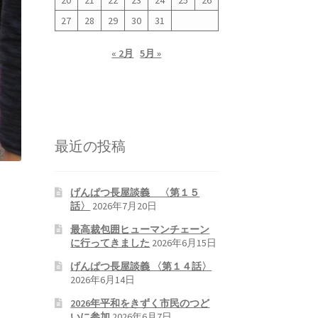
20
21
22
23
24
25
26
27
28
29
30
31
« 2月
5月 »
最近の投稿
げんぱつ長屋談義 〈第１５
話〉
2026年7月20日
最高裁包囲ヒューマンチェーン
に行ってきました
2026年6月15日
げんぱつ長屋談義 〈第１４話〉
2026年6月14日
2026年平和をきずく市民のつど
いに参加
2026年6月7日