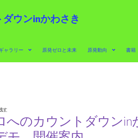
ダウンinかわさき
i
ギャラリー
原発ゼロと未来
原発動向
書籍
ゼロと未来
原発動向
書籍
他サイト
問合せ・メルマガ
残す
ロへのカウントダウンin
デモ 開催案内