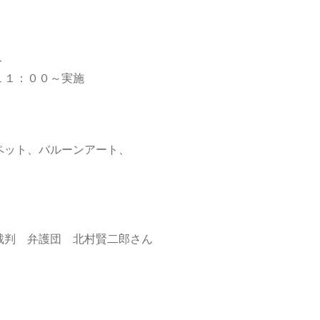


１：００～実施

ット、バルーンアート、

判　弁護団　北村賢二郎さん
