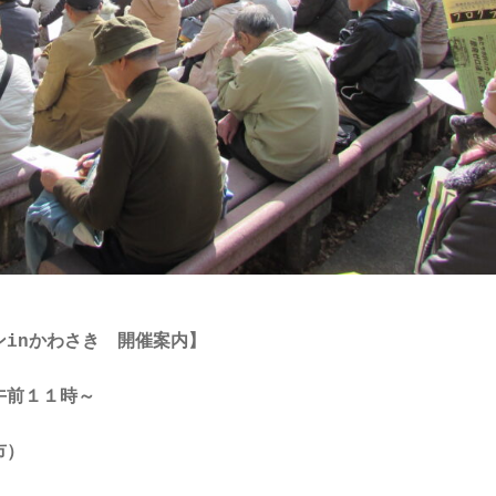
inかわさき　開催案内】

午前１１時～
市）