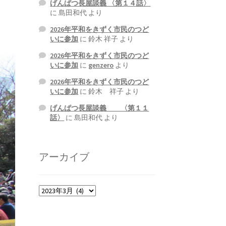
げんぱつ長屋談義 〈第１４話〉
に
島田和代
より
2026年平和をきずく市民のつど
いに参加
に
鈴木 祥子
より
2026年平和をきずく市民のつど
いに参加
に
genzero
より
2026年平和をきずく市民のつど
いに参加
に
鈴木 祥子
より
げんぱつ長屋談義 〈第１１
話〉
に
島田和代
より
アーカイブ
ア
ー
カ
イ