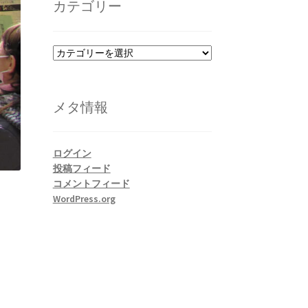
カテゴリー
ブ
カ
テ
ゴ
リ
メタ情報
ー
ログイン
投稿フィード
コメントフィード
WordPress.org