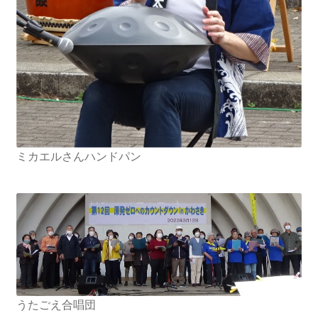
2026.5.6 テレビと原発報道の60年
2026.5.15 原発をとめた人びと
他サイト
問合せ・メルマガ
ミカエルさんハンドパン
うたごえ合唱団