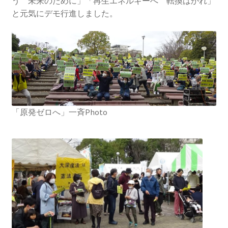
う 未来のために」「再生エネルギーへ 転換はかれ」
2023.10.8 原発ゼロへのカウントダウンinかわさき
と元気にデモ行進しました。
講演会開催
2024.3.10第13回原発ゼロへのカウントダウンinかわさ
き集会
2024.10.13 映画「決断」上映と講演会を開催
「原発ゼロへ」一斉Photo
2025.3.23第14回原発ゼロへのカウントダウンinかわさ
き集会開催
2026.3.15 第１５回原発ゼロへのカウントダウンinか
わさき集会開催
ギャラリー
ギャラリー_2023.3.12