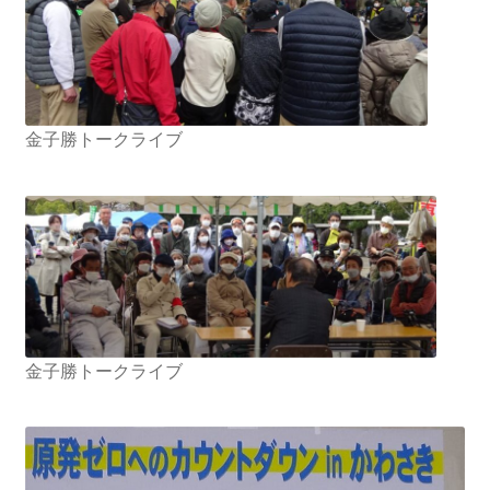
2022.8.9 福島第一原発 汚染水海洋放出トンネル工事
着工
2022.12.25美浜原発 運転停止認めず 稼働４０年
金子勝トークライブ
超 老朽対策容認
2023.1.19 東電旧経営陣、二審も無罪 民事裁判で認
めた「長期評価」を否定
原子力規制委員会「原発60年超運転」正式決定見送
り
金子勝トークライブ
原子力規制委員会「原発60年超運転」正式決定先送
りからわずか5日で、多数決決定
「原発６０年超へ」閣議決定