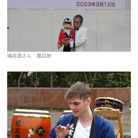
書籍
2022.12.29 原発事故と甲状腺がん
2023.1.26 「脱原発」成長論
城谷護さん 腹話術
2023.2.7 いまこそ私は原発に反対します
なぜ首都圏でガンが６０万人 増えているのか！？
南海トラフ巨大地震でも原発は大丈夫と言う人々
2025.9.30 市民エネルギーと地域主権
2026.5.3 原発を止めた町