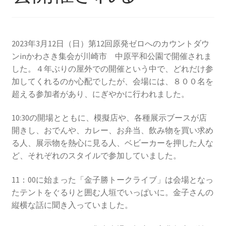
2013.3.10 第２回原発ゼロへのカウントダウンinかわ
さき 集会
2023年3月12日（日）第12回原発ゼロへのカウントダウ
2014.3.16 第３回原発ゼロへのカウントダウンinかわ
ンinかわさき集会が川崎市 中原平和公園で開催されま
さき 集会
した。４年ぶりの屋外での開催という中で、どれだけ参
加してくれるのか心配でしたが、会場には、８００名を
2014.10.13 「今こそ９条inかわさき」大集会 第二分
超える参加者があり、にぎやかに行われました。
科会【原発は人権問題だ】 福島からの発言
10:30の開場とともに、模擬店や、各種展示ブースが店
2022.3.13 第11回原発ゼロへのカウントダウンinかわ
開きし、おでんや、カレー、お弁当、飲み物を買い求め
さき 集会
る人、展示物を熱心に見る人、ベビーカーを押した人な
ど、それぞれのスタイルで参加していました。
2015.3.8 第4回原発ゼロへのカウントダウンinかわさ
き 集会
11：00に始まった「金子勝トークライブ」は会場となっ
たテントをぐるりと囲む人垣でいっぱいに。金子さんの
2016.1.31 日本と原発上映会＆講演会
縦横な話に聞き入っていました。