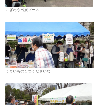
にぎわう出展ブース
ギャラリー_2024.3.10
ギャラリー_2025.3.23
ギャラリー_2026.3.15
原発ゼロと未来
原発動向
うまいもの１つくださいな
原発 日誌
2022.7.15東電・株主訴訟 経営陣に13兆円賠償命令
2022.8.1 福島第一原発 汚染配管撤去 失敗続きで計画
断念