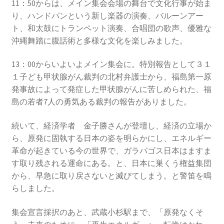
2016.3 .13 第5回原発ゼロへのカウントダウンinかわさ
11：50からは、メイン集会会場の舞台で文化行事が始ま
き 集会
り、ハンドパンという新し楽器の演奏、バルーンアー
ト、和太鼓にトランペット演奏、合唱団の歌声、優雅な
沖縄舞踏に腹話術と多様な文化を楽しみました。
2017.3.12 第6回原発ゼロへのカウントダウンinかわさ
き 集会
13：00からいよいよメイン集会に。特別報告として３１
１子ども甲状腺がん裁判の北村弁護士から、福島第一原
2018.3.11 第７回原発ゼロへのカウントダウンinかわ
発事故によって発症した甲状腺がんに苦しめられた、福
さき集会
島の若者7人の勇気ある裁判の報告がありました。
2019.3.10 第8回 原発ゼロへのカウントダウンinかわ
続いて、経済学者 金子勝さんが登壇し、経済の立場か
さき 集会
ら、原発に固執する日本の姿を明らかにし、エネルギー
革命が起きている今の世界で、ガラパゴス日本はますま
2023.3.12 第12回原発ゼロへのカウントダウンinかわ
す取り残される運命にある。と、日本に巣くう権益集団
さき集会
から、早急に取り戻さないと滅びてしまう。と警笛を鳴
らしました。
2023.6.25（日）映画「原発をとめた裁判長 そして
原発をとめる農家たち」上映会を開催
集会宣言採択のあと、武蔵小杉駅まで、「原発なくそ