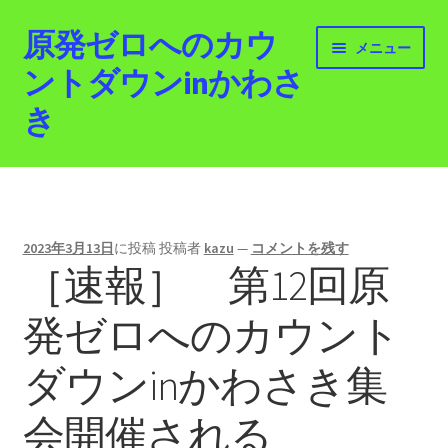
原発ゼロへのカウ
ナ
コ
メニュー
ビ
ン
ントダウンinかわさ
ゲ
テ
き
ー
ン
シ
ツ
ョ
へ
ホーム
ン
ス
へ
キ
最新情報
ス
ッ
2023年3月13日
に投稿
投稿者
kazu
—
コメントを残す
キ
プ
［速報］ 第12回原
活動紹介
ッ
プ
発ゼロへのカウント
2012.3.11 「原発ゼロへのカウントダウンinかわさ
き」「原発ゼロへの行進！誰でもデモ！」
ダウンinかわさき集
原発ゼロ金曜日行動 inかわさき
会開催される