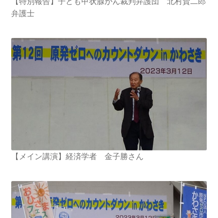
【特別報告】子ども甲状腺がん裁判弁護団 北村賢二郎
弁護士
【メイン講演】経済学者 金子勝さん