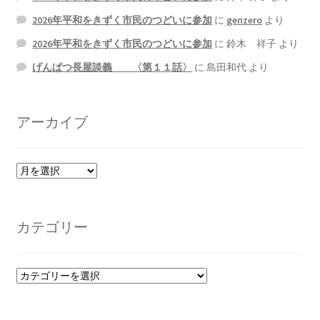
2026年平和をきずく市民のつどいに参加
に
genzero
より
2026年平和をきずく市民のつどいに参加
に
鈴木 祥子
より
げんぱつ長屋談義 〈第１１話〉
に
島田和代
より
アーカイブ
ア
ー
カ
イ
カテゴリー
ブ
カ
テ
ゴ