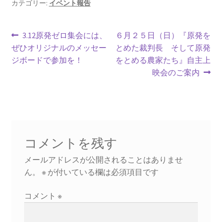
カテゴリー:
イベント報告
投
前
次
3.12原発ゼロ集会には、
６月２５日（日）『原発を
の
の
ぜひオリジナルのメッセー
とめた裁判長 そして原発
稿
投
投
ジボードで参加を！
をとめる農家たち』自主上
ナ
稿:
稿:
映会のご案内
ビ
ゲ
ー
コメントを残す
シ
メールアドレスが公開されることはありませ
ョ
ん。
※
が付いている欄は必須項目です
ン
コメント
※