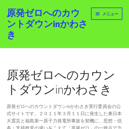
原発ゼロへのカウ
ナ
コ
メニュー
ビ
ン
ントダウンinかわさ
ゲ
テ
き
ー
ン
シ
ツ
ョ
へ
ホーム
ン
ス
へ
キ
最新情報
ス
ッ
原発ゼロへのカウン
キ
プ
活動紹介
ッ
トダウンinかわさき
プ
2012.3.11 「原発ゼロへのカウントダウンinかわさ
き」「原発ゼロへの行進！誰でもデモ！」
原発ゼロへのカウントダウンinかわさき実行委員会の公
式サイトです。２０１１年３月１１日に発生した東日本
原発ゼロ金曜日行動 inかわさき
大震災と福島第一原子力発電所事故を契機に、思想・信
条・支持政党の違いをこえて「原発ゼロ」の一致点で力