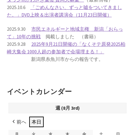
2025.10.6
「ごめんなさい、ずっと嘘をついてきまし
書籍
た。」DVD上映＆出演者講演会（11月23日開催）
2022.12.29 原発事故と甲状腺がん
2025.9.30
市民エネルギーと地域主権 新潟「おらっ
て」10年の挑戦
掲載しました （書籍）
2025.9.28
2025年9月21日開催の「なくそテ原発2025柏
2023.1.26 「脱原発」成長論
崎大集会 1000人超の参加者で会場埋まる！」
新潟県糸魚川市からの報告です。
2023.2.7 いまこそ私は原発に反対します
なぜ首都圏でガンが６０万人 増えているのか！？
イベントカレンダー
南海トラフ巨大地震でも原発は大丈夫と言う人々
週 (8月 3rd)
2025.9.30 市民エネルギーと地域主権
前へ
本日
2026.5.3 原発を止めた町
月
月
火
火
水
水
木
木
金
金
土
土
日
日