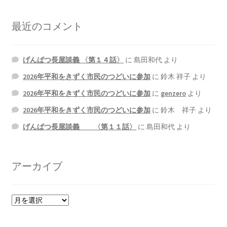
最近のコメント
げんぱつ長屋談義 〈第１４話〉
に
島田和代
より
2026年平和をきずく市民のつどいに参加
に
鈴木 祥子
より
2026年平和をきずく市民のつどいに参加
に
genzero
より
2026年平和をきずく市民のつどいに参加
に
鈴木 祥子
より
げんぱつ長屋談義 〈第１１話〉
に
島田和代
より
アーカイブ
ア
ー
カ