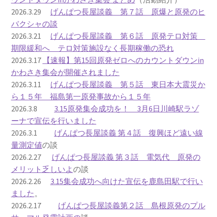
2026.3.29
げんぱつ長屋談義 第７話 原爆と原発のヒ
ギャラリー_2024.3.10
バクシャの談
2026.3.21
げんぱつ長屋談義 第６話 原発テロ対策
ギャラリー_2025.3.23
期限緩和へ テロ対策施設なく長期稼働の恐れ
2026.3.17
【速報】第15回原発ゼロへのカウントダウンin
かわさき集会が開催されました
ギャラリー_2026.3.15
2026.3.11
げんぱつ長屋談義 第５話 東日本大震災か
ら１５年 福島第一原発事故から１５年
原発ゼロと未来
2026.3.8
3.15原発集会成功を！ 3月6日川崎駅ラゾ
ーナで宣伝を行いました
原発動向
2026.3.1
げんぱつ長屋談義 第４話 復興ほど遠い線
量測定値
の談
原発 日誌
2026.2.27
げんぱつ長屋談義 第３話 電気代 原発の
メリット乏しいよ
の談
2022.7.15東電・株主訴訟 経営陣に13兆円賠償命令
2026.2.26
3.15集会成功へ向けた宣伝を鹿島田駅で行い
ました
。
2022.8.1 福島第一原発 汚染配管撤去 失敗続きで計画
2026.2.17
げんぱつ長屋談義第２話 島根原発のプル
断念