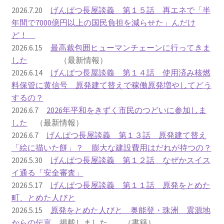
2016.3 .13 第5回原発ゼロへのカウントダウンinかわさ
2026.7.20
げんぱつ長屋談義 第１５話 再エネで「半
き 集会
年間で7000億円以上の国民負担を減らせた」んだけ
ど！
2017.3.12 第6回原発ゼロへのカウントダウンinかわさ
2026.6.15
最高裁包囲ヒューマンチェーンに行ってきま
き 集会
した
（最新情報）
2026.6.14
げんぱつ長屋談義 第１４話 使用済み核燃
2018.3.11 第７回原発ゼロへのカウントダウンinかわ
料保管に黄信号 原発建て替えで稼働原発増やしてどう
さき集会
するの？
2026.6.7
2026年平和をきずく市民のつどいに参加しま
2019.3.10 第8回 原発ゼロへのカウントダウンinかわ
した
（最新情報）
さき 集会
2026.6.7
げんぱつ長屋談義 第１３話 原発建て替え
「絵に描いた餅」？ 膨大な建設費用はだれが持つの？
2023.3.12 第12回原発ゼロへのカウントダウンinかわ
2026.5.30
げんぱつ長屋談義 第１２話 なぜかスイス
さき集会
イ通る「安全審査」
2026.5.17
げんぱつ長屋談義 第１１話 原発をとめた
2023.6.25（日）映画「原発をとめた裁判長 そして
町、とめた人びと
原発をとめる農家たち」上映会を開催
2026.5.15
原発をとめた人びと 奥能登・珠洲 震源地
からの伝言
掲載しました （書籍）