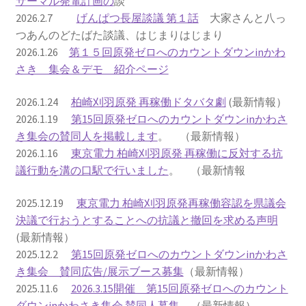
サーマル発電計画の
談
2026.2.7
げんぱつ長屋談議 第１話
大家さんと八っ
2022.8.9 福島第一原発 汚染水海洋放出トンネル工事
つあんのどたばた談議、はじまりはじまり
着工
2026.1.26
第１５回原発ゼロへのカウントダウンinかわ
さき 集会＆デモ 紹介ページ
2022.12.25美浜原発 運転停止認めず 稼働４０年
2026.1.24
柏崎刈羽原発 再稼働ドタバタ劇
(最新情報）
超 老朽対策容認
2026.1.19
第15回原発ゼロへのカウントダウンinかわさ
き集会の賛同人を掲載します
。 （最新情報）
2023.1.19 東電旧経営陣、二審も無罪 民事裁判で認
2026.1.16
東京電力 柏崎刈羽原発 再稼働に反対する抗
めた「長期評価」を否定
議行動を溝の口駅で行いました
。 （最新情報
原子力規制委員会「原発60年超運転」正式決定見送
2025.12.19
東京電力 柏崎刈羽原発再稼働容認を県議会
り
決議で行おうとすることへの抗議と撤回を求める声明
(最新情報）
原子力規制委員会「原発60年超運転」正式決定先送
2025.12.2
第15回原発ゼロへのカウントダウンinかわさ
りからわずか5日で、多数決決定
き集会 賛同広告/展示ブース募集
（最新情報）
2025.11.6
2026.3.15開催 第15回原発ゼロへのカウント
「原発６０年超へ」閣議決定
ダウンinかわさき集会 賛同人募集
（最新情報）