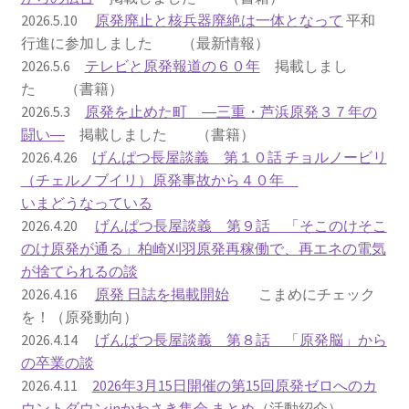
2026.5.10
原発廃止と核兵器廃絶は一体となって
平和
2023.10.8 原発ゼロへのカウントダウンinかわさき
行進に参加しました （最新情報）
講演会開催
2026.5.6
テレビと原発報道の６０年
掲載しまし
た （書籍）
2024.3.10第13回原発ゼロへのカウントダウンinかわさ
2026.5.3
原発を止めた町 ―三重・芦浜原発３７年の
き集会
闘い―
掲載しました （書籍）
2026.4.26
げんぱつ長屋談義 第１０話 チョルノービリ
2024.10.13 映画「決断」上映と講演会を開催
（チェルノブイリ）原発事故から４０年
いまどうなっている
2025.3.23第14回原発ゼロへのカウントダウンinかわさ
2026.4.20
げんぱつ長屋談義 第９話 「そこのけそこ
き集会開催
のけ原発が通る」柏崎刈羽原発再稼働で、再エネの電気
が捨てられるの談
2026.3.15 第１５回原発ゼロへのカウントダウンinか
2026.4.16
原発 日誌を掲載開始
こまめにチェック
わさき集会開催
を！（原発動向）
2026.4.14
げんぱつ長屋談義 第８話 「原発脳」から
ギャラリー
の卒業の談
2026.4.11
2026年3月15日開催の第15回原発ゼロへのカ
ギャラリー_2023.3.12
ウントダウンinかわさき集会 まとめ
（活動紹介）