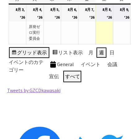
2026.5.6 テレビと原発報道の60年
曜
曜
曜
曜
曜
曜
曜
8月 3,
8月 4,
8月 5,
8月 6,
8月 7,
8月 8,
8月 9,
日
日
日
日
日
日
日
2026
2026
(1
2026
2026
2026
2026
2026
'26
'26
'26
'26
'26
'26
'26
2026.5.15 原発をとめた人びと
年
年
件
年
年
年
年
年
原発ゼ
8
8
の
8
8
8
8
8
ロ実行
他サイト
委員会
月
月
イ
月
月
月
月
月
3
4
ベ
5
6
7
8
9
グリッド
表示
リスト
表示
月
週
日
問合せ・メルマガ
日
日
ン
日
日
日
日
日
イベントのカテ
ト)
General
イベント
会議
ゴリー
宣伝
すべて
Tweets by GZCDkawasaki