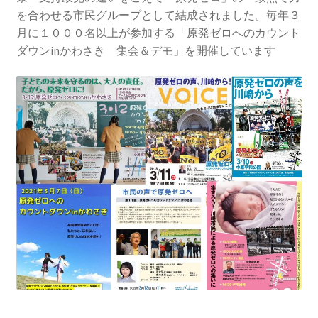
2013.3.10 第２回原発ゼロへのカウントダウンinかわ
を合わせる市民グループとして結成されました。毎年３
さき 集会
月に１０００名以上が参加する「原発ゼロへのカウント
ダウンinかわさき 集会＆デモ」を開催しています
2014.3.16 第３回原発ゼロへのカウントダウンinかわ
さき 集会
2014.10.13 「今こそ９条inかわさき」大集会 第二分
科会【原発は人権問題だ】 福島からの発言
2022.3.13 第11回原発ゼロへのカウントダウンinかわ
さき 集会
2015.3.8 第4回原発ゼロへのカウントダウンinかわさ
き 集会
2016.1.31 日本と原発上映会＆講演会