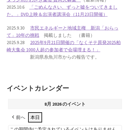
2025.10.6
「ごめんなさい、ずっと嘘をついてきまし
書籍
た。」DVD上映＆出演者講演会（11月23日開催）
2022.12.29 原発事故と甲状腺がん
2025.9.30
市民エネルギーと地域主権 新潟「おらっ
て」10年の挑戦
掲載しました （書籍）
2025.9.28
2025年9月21日開催の「なくそテ原発2025柏
2023.1.26 「脱原発」成長論
崎大集会 1000人超の参加者で会場埋まる！」
新潟県糸魚川市からの報告です。
2023.2.7 いまこそ私は原発に反対します
なぜ首都圏でガンが６０万人 増えているのか！？
イベントカレンダー
南海トラフ巨大地震でも原発は大丈夫と言う人々
8月 2026 のイベント
2025.9.30 市民エネルギーと地域主権
前へ
本日
2026.5.3 原発を止めた町
この期間内に予定されているイベントはありません