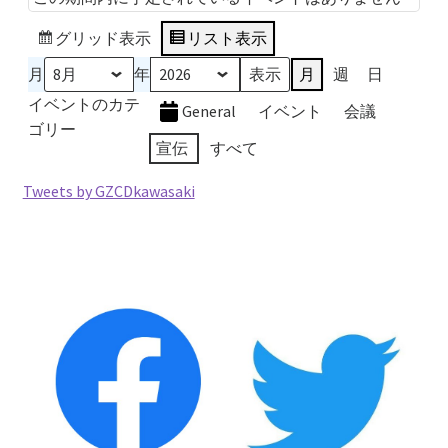
2026.5.6 テレビと原発報道の60年
グリッド
表示
リスト
表示
2026.5.15 原発をとめた人びと
月
年
月
週
日
イベントのカテ
General
イベント
会議
他サイト
ゴリー
宣伝
すべて
問合せ・メルマガ
Tweets by GZCDkawasaki