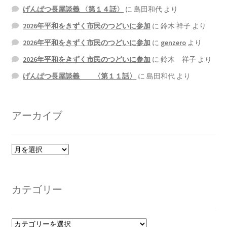
げんぱつ長屋談義 〈第１４話〉
に
島田和代
より
2026年平和をきずく市民のつどいに参加
に
鈴木 祥子
より
2026年平和をきずく市民のつどいに参加
に
genzero
より
2026年平和をきずく市民のつどいに参加
に
鈴木 祥子
より
げんぱつ長屋談義 〈第１１話〉
に
島田和代
より
アーカイブ
ア
ー
カ
イ
カテゴリー
ブ
カ