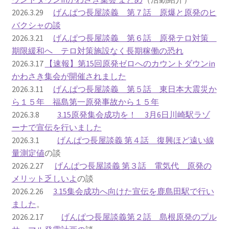
2026.3.29
げんぱつ長屋談義 第７話 原爆と原発のヒ
ギャラリー_2024.3.10
バクシャの談
2026.3.21
げんぱつ長屋談義 第６話 原発テロ対策
ギャラリー_2025.3.23
期限緩和へ テロ対策施設なく長期稼働の恐れ
2026.3.17
【速報】第15回原発ゼロへのカウントダウンin
かわさき集会が開催されました
ギャラリー_2026.3.15
2026.3.11
げんぱつ長屋談義 第５話 東日本大震災か
ら１５年 福島第一原発事故から１５年
原発ゼロと未来
2026.3.8
3.15原発集会成功を！ 3月6日川崎駅ラゾ
ーナで宣伝を行いました
原発動向
2026.3.1
げんぱつ長屋談義 第４話 復興ほど遠い線
量測定値
の談
原発 日誌
2026.2.27
げんぱつ長屋談義 第３話 電気代 原発の
メリット乏しいよ
の談
2022.7.15東電・株主訴訟 経営陣に13兆円賠償命令
2026.2.26
3.15集会成功へ向けた宣伝を鹿島田駅で行い
ました
。
2022.8.1 福島第一原発 汚染配管撤去 失敗続きで計画
2026.2.17
げんぱつ長屋談義第２話 島根原発のプル
断念