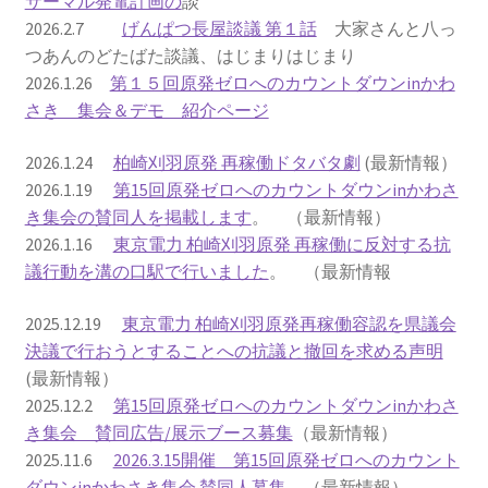
サーマル発電計画の
談
2026.2.7
げんぱつ長屋談議 第１話
大家さんと八っ
2022.8.9 福島第一原発 汚染水海洋放出トンネル工事
つあんのどたばた談議、はじまりはじまり
着工
2026.1.26
第１５回原発ゼロへのカウントダウンinかわ
さき 集会＆デモ 紹介ページ
2022.12.25美浜原発 運転停止認めず 稼働４０年
2026.1.24
柏崎刈羽原発 再稼働ドタバタ劇
(最新情報）
超 老朽対策容認
2026.1.19
第15回原発ゼロへのカウントダウンinかわさ
き集会の賛同人を掲載します
。 （最新情報）
2023.1.19 東電旧経営陣、二審も無罪 民事裁判で認
2026.1.16
東京電力 柏崎刈羽原発 再稼働に反対する抗
めた「長期評価」を否定
議行動を溝の口駅で行いました
。 （最新情報
原子力規制委員会「原発60年超運転」正式決定見送
2025.12.19
東京電力 柏崎刈羽原発再稼働容認を県議会
り
決議で行おうとすることへの抗議と撤回を求める声明
(最新情報）
原子力規制委員会「原発60年超運転」正式決定先送
2025.12.2
第15回原発ゼロへのカウントダウンinかわさ
りからわずか5日で、多数決決定
き集会 賛同広告/展示ブース募集
（最新情報）
2025.11.6
2026.3.15開催 第15回原発ゼロへのカウント
「原発６０年超へ」閣議決定
ダウンinかわさき集会 賛同人募集
（最新情報）