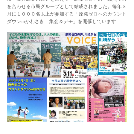
2013.3.10 第２回原発ゼロへのカウントダウンinかわ
を合わせる市民グループとして結成されました。毎年３
さき 集会
月に１０００名以上が参加する「原発ゼロへのカウント
ダウンinかわさき 集会＆デモ」を開催しています
2014.3.16 第３回原発ゼロへのカウントダウンinかわ
さき 集会
2014.10.13 「今こそ９条inかわさき」大集会 第二分
科会【原発は人権問題だ】 福島からの発言
2022.3.13 第11回原発ゼロへのカウントダウンinかわ
さき 集会
2015.3.8 第4回原発ゼロへのカウントダウンinかわさ
き 集会
2016.1.31 日本と原発上映会＆講演会