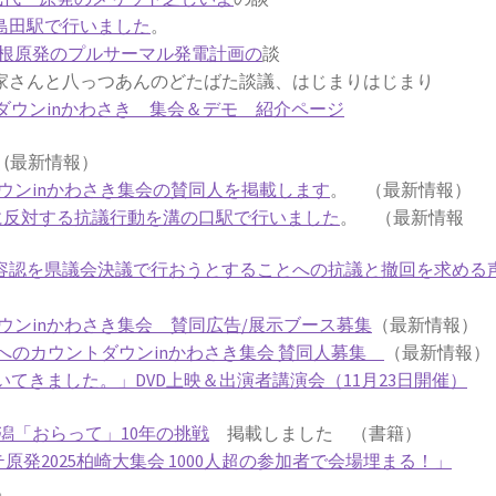
鹿島田駅で行いました
。
根原発のプルサーマル発電計画の
談
さんと八っつあんのどたばた談議、はじまりはじまり
ダウンinかわさき 集会＆デモ 紹介ページ
劇
(最新情報）
ウンinかわさき集会の賛同人を掲載します
。 （最新情報）
働に反対する抗議行動を溝の口駅で行いました
。 （最新情報
働容認を県議会決議で行おうとすることへの抗議と撤回を求める
ウンinかわさき集会 賛同広告/展示ブース募集
（最新情報）
発ゼロへのカウントダウンinかわさき集会 賛同人募集
（最新情報）
てきました。」DVD上映＆出演者講演会（11月23日開催）
潟「おらって」10年の挑戦
掲載しました （書籍）
テ原発2025柏崎大集会 1000人超の参加者で会場埋まる！」
。