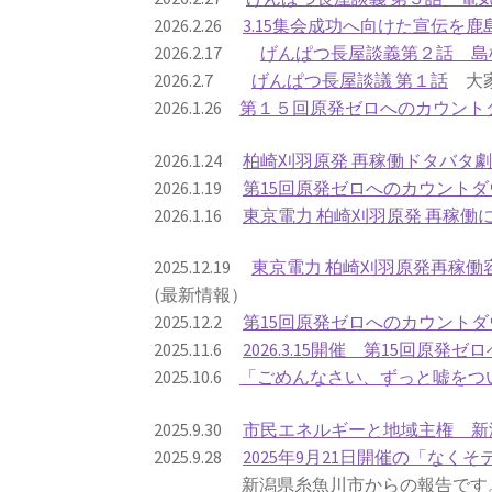
2026.2.26
3.15集会成功へ向けた宣伝を
2026.2.17
げんぱつ長屋談義第２話 島
2026.2.7
げんぱつ長屋談議 第１話
大家
2026.1.26
第１５回原発ゼロへのカウント
2026.1.24
柏崎刈羽原発 再稼働ドタバタ
2026.1.19
第15回原発ゼロへのカウントダ
2026.1.16
東京電力 柏崎刈羽原発 再稼
2025.12.19
東京電力 柏崎刈羽原発再稼
(最新情報）
2025.12.2
第15回原発ゼロへのカウントダ
2025.11.6
2026.3.15開催 第15回原
2025.10.6
「ごめんなさい、ずっと嘘をつい
2025.9.30
市民エネルギーと地域主権 新
2025.9.28
2025年9月21日開催の「なくそ
新潟県糸魚川市からの報告です