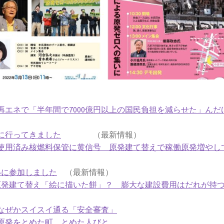
エネで「半年間で7000億円以上の国民負担を減らせた」んだ
に行ってきました
（最新情報）
使用済み核燃料保管に黄信号 原発建て替えで稼働原発増やし
いに参加しました
（最新情報）
原発建て替え「絵に描いた餅」？ 膨大な建設費用はだれが持
なぜかスイスイ通る「安全審査」
原発をとめた町、とめた人びと