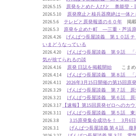
2026.5.15
原発をとめた人びと 奥能登・
2026.5.10
原発廃止と核兵器廃絶は一体と
2026.5.6
テレビと原発報道の６０年
掲載
2026.5.3
原発を止めた町 ―三重・芦浜
2026.4.26
げんぱつ長屋談義 第１０話 
いまどうなっている
2026.4.20
げんぱつ長屋談義 第９話 「
気が捨てられるの談
2026.4.16
原発 日誌を掲載開始
こまめに
2026.4.14
げんぱつ長屋談義 第８話 「
2026.4.11
2026年3月15日開催の第15回
2026.3.29
げんぱつ長屋談義 第７話 原
2026.3.21
げんぱつ長屋談義 第６話 原
2026.3.17
【速報】第15回原発ゼロへのカウ
2026.3.11
げんぱつ長屋談義 第５話 東
2026.3.8
3.15原発集会成功を！ 3月
2026.3.1
げんぱつ長屋談義 第４話 復
2026.2.27
げんぱつ長屋談義 第３話 電