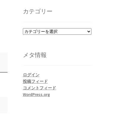
カ
イ
カテゴリー
ブ
カ
テ
ゴ
リ
メタ情報
ー
ログイン
投稿フィード
コメントフィード
WordPress.org