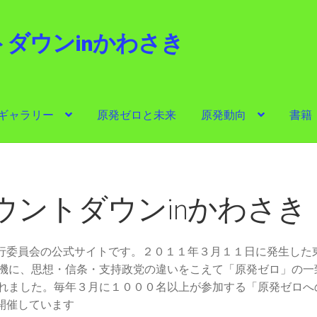
ダウンinかわさき
i
ギャラリー
原発ゼロと未来
原発動向
書籍
ゼロと未来
原発動向
書籍
他サイト
問合せ・メルマガ
ウントダウンinかわさき
実行委員会の公式サイトです。２０１１年３月１１日に発生した
機に、思想・信条・支持政党の違いをこえて「原発ゼロ」の一
れました。毎年３月に１０００名以上が参加する「原発ゼロへ
開催しています