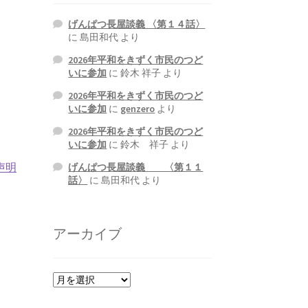
げんぱつ長屋談義 〈第１４話〉
に
島田和代
より
2026年平和をきずく市民のつど
いに参加
に
鈴木 祥子
より
2026年平和をきずく市民のつど
いに参加
に
genzero
より
2026年平和をきずく市民のつど
いに参加
に
鈴木 祥子
より
声明
げんぱつ長屋談義 〈第１１
話〉
に
島田和代
より
アーカイブ
ア
ー