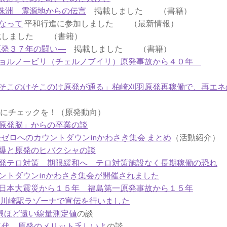
珠洲 震源地からの伝言
掲載しました （書籍）
なって
平和行進に参加しました （最新情報）
しました （書籍）
原発３７年の闘い―
掲載しました （書籍）
チョルノービリ（チェルノブイリ）原発事故から４０年
そこのけそこのけ原発が通る」柏崎刈羽原発再稼働で、再エネ
チェックを！（原発動向）
原発脳」からの卒業の談
原発ゼロへのカウントダウンinかわさき集会 まとめ
（活動紹介）
爆と原発のヒバクシャの談
発テロ対策 期限緩和へ テロ対策施設なく長期稼働の恐れ
ントダウンinかわさき集会が開催されました
日本大震災から１５年 福島第一原発事故から１５年
6日川崎駅ラゾーナで宣伝を行いました
興ほど遠い線量測定値
の談
気代 原発のメリット乏しいよ
の談