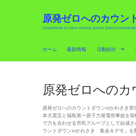
原発ゼロへのカウント
ナ
コ
ビ
ン
Countdown to zero nuclear power plant in Kawasak
ゲ
テ
ー
ン
シ
ツ
ホーム
最新情報
活動紹介
ョ
へ
ン
ス
ホーム
最新情報
活動紹介
ギャラリー
原発
へ
キ
ス
ッ
キ
プ
原発ゼロへのカ
ッ
プ
原発ゼロへのカウントダウンinかわさき
本大震災と福島第一原子力発電所事故を契
で力を合わせる市民グループとして結成さ
ウントダウンinかわさき 集会＆デモ」を