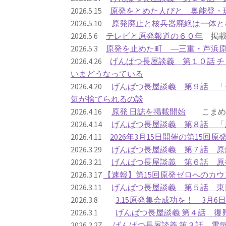
2026.5.15
原発をとめた人びと 奥能登・
2026.5.10
原発廃止と核兵器廃絶は一体と
2026.5.6
テレビと原発報道の６０年
掲載
2026.5.3
原発を止めた町 ―三重・芦浜
2026.4.26
げんぱつ長屋談義 第１０話 
いまどうなっている
2026.4.20
げんぱつ長屋談義 第９話 「
気が捨てられるの談
2026.4.16
原発 日誌を掲載開始
こまめに
2026.4.14
げんぱつ長屋談義 第８話 「
2026.4.11
2026年3月15日開催の第15回
2026.3.29
げんぱつ長屋談義 第７話 原
2026.3.21
げんぱつ長屋談義 第６話 原
2026.3.17
【速報】第15回原発ゼロへのカウ
2026.3.11
げんぱつ長屋談義 第５話 東
2026.3.8
3.15原発集会成功を！ 3月
2026.3.1
げんぱつ長屋談義 第４話 復
2026.2.27
げんぱつ長屋談義 第３話 電