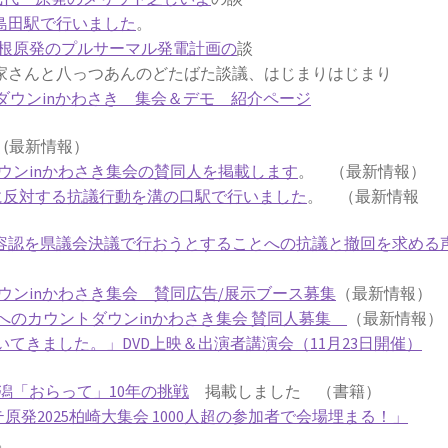
鹿島田駅で行いました
。
根原発のプルサーマル発電計画の
談
さんと八っつあんのどたばた談議、はじまりはじまり
ダウンinかわさき 集会＆デモ 紹介ページ
劇
(最新情報）
ウンinかわさき集会の賛同人を掲載します
。 （最新情報）
働に反対する抗議行動を溝の口駅で行いました
。 （最新情報
働容認を県議会決議で行おうとすることへの抗議と撤回を求める
ウンinかわさき集会 賛同広告/展示ブース募集
（最新情報）
発ゼロへのカウントダウンinかわさき集会 賛同人募集
（最新情報）
てきました。」DVD上映＆出演者講演会（11月23日開催）
潟「おらって」10年の挑戦
掲載しました （書籍）
テ原発2025柏崎大集会 1000人超の参加者で会場埋まる！」
。