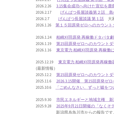
2026.2.26
3.15集会成功へ向けた宣伝を
2026.2.17
げんぱつ長屋談義第２話 島
2026.2.7
げんぱつ長屋談議 第１話
大家
2026.1.26
第１５回原発ゼロへのカウント
2026.1.24
柏崎刈羽原発 再稼働ドタバタ
2026.1.19
第15回原発ゼロへのカウントダ
2026.1.16
東京電力 柏崎刈羽原発 再稼
2025.12.19
東京電力 柏崎刈羽原発再稼
(最新情報）
2025.12.2
第15回原発ゼロへのカウントダ
2025.11.6
2026.3.15開催 第15回原
2025.10.6
「ごめんなさい、ずっと嘘をつい
2025.9.30
市民エネルギーと地域主権 新
2025.9.28
2025年9月21日開催の「なくそ
新潟県糸魚川市からの報告です