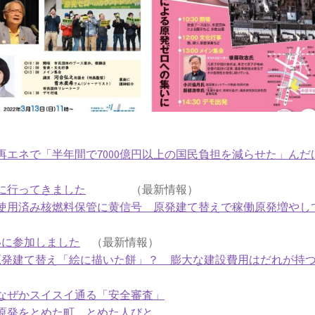
エネで「半年間で7000億円以上の国民負担を減らせた」んだ
に行ってきました
（最新情報）
使用済み核燃料保管に黄信号 原発建て替えで稼働原発増やし
いに参加しました
（最新情報）
原発建て替え「絵に描いた餅」？ 膨大な建設費用はだれが持
なぜかスイスイ通る「安全審査」
原発をとめた町、とめた人びと