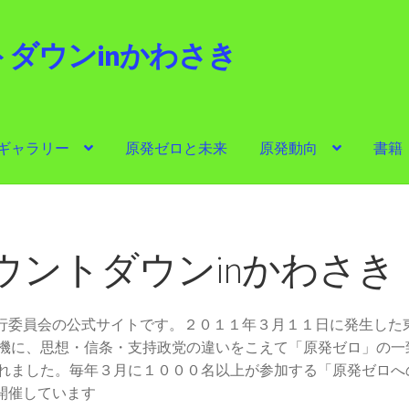
ダウンinかわさき
i
ギャラリー
原発ゼロと未来
原発動向
書籍
ゼロと未来
原発動向
書籍
他サイト
問合せ・メルマガ
ウントダウンinかわさき
実行委員会の公式サイトです。２０１１年３月１１日に発生した
機に、思想・信条・支持政党の違いをこえて「原発ゼロ」の一
れました。毎年３月に１０００名以上が参加する「原発ゼロへ
開催しています