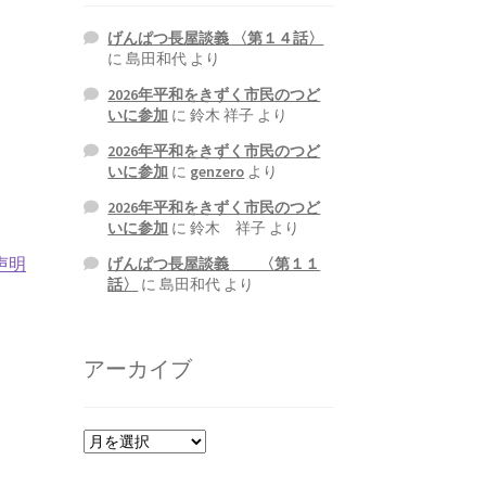
げんぱつ長屋談義 〈第１４話〉
に
島田和代
より
2026年平和をきずく市民のつど
いに参加
に
鈴木 祥子
より
2026年平和をきずく市民のつど
いに参加
に
genzero
より
2026年平和をきずく市民のつど
いに参加
に
鈴木 祥子
より
声明
げんぱつ長屋談義 〈第１１
話〉
に
島田和代
より
アーカイブ
ア
ー