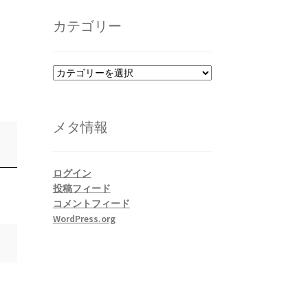
カ
イ
カテゴリー
ブ
カ
テ
ゴ
リ
メタ情報
ー
ログイン
投稿フィード
コメントフィード
WordPress.org