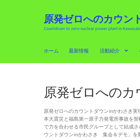
原発ゼロへのカウント
ナ
コ
ビ
ン
Countdown to zero nuclear power plant in Kawasak
ゲ
テ
ー
ン
シ
ツ
ホーム
最新情報
活動紹介
ョ
へ
ン
ス
ホーム
最新情報
活動紹介
ギャラリー
原発
へ
キ
ス
ッ
キ
プ
原発ゼロへのカ
ッ
プ
原発ゼロへのカウントダウンinかわさき
本大震災と福島第一原子力発電所事故を契
で力を合わせる市民グループとして結成さ
ウントダウンinかわさき 集会＆デモ」を