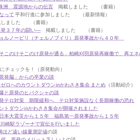
珠洲 震源地からの伝言
掲載しました （書籍）
なって
平和行進に参加しました （最新情報）
しました （書籍）
原発３７年の闘い―
掲載しました （書籍）
チョルノービリ（チェルノブイリ）原発事故から４０年
そこのけそこのけ原発が通る」柏崎刈羽原発再稼働で、再エネ
チェックを！（原発動向）
原発脳」からの卒業の談
原発ゼロへのカウントダウンinかわさき集会 まとめ
（活動紹介）
爆と原発のヒバクシャの談
発テロ対策 期限緩和へ テロ対策施設なく長期稼働の恐れ
ントダウンinかわさき集会が開催されました
日本大震災から１５年 福島第一原発事故から１５年
6日川崎駅ラゾーナで宣伝を行いました
興ほど遠い線量測定値
の談
気代 原発のメリット乏しいよ
の談