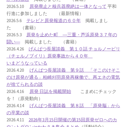
2026.5.10
原発廃止と核兵器廃絶は一体となって
平和
2023.10.8 原発ゼロへのカウントダウンinかわさき
行進に参加しました （最新情報）
講演会開催
2026.5.6
テレビと原発報道の６０年
掲載しまし
た （書籍）
2024.3.10第13回原発ゼロへのカウントダウンinかわさ
2026.5.3
原発を止めた町 ―三重・芦浜原発３７年の
き集会
闘い―
掲載しました （書籍）
2026.4.26
げんぱつ長屋談義 第１０話 チョルノービリ
2024.10.13 映画「決断」上映と講演会を開催
（チェルノブイリ）原発事故から４０年
いまどうなっている
2025.3.23第14回原発ゼロへのカウントダウンinかわさ
2026.4.20
げんぱつ長屋談義 第９話 「そこのけそこ
き集会開催
のけ原発が通る」柏崎刈羽原発再稼働で、再エネの電気
が捨てられるの談
2026.3.15 第１５回原発ゼロへのカウントダウンinか
2026.4.16
原発 日誌を掲載開始
こまめにチェック
わさき集会開催
を！（原発動向）
2026.4.14
げんぱつ長屋談義 第８話 「原発脳」から
ギャラリー
の卒業の談
2026.4.11
2026年3月15日開催の第15回原発ゼロへのカ
ギャラリー_2023.3.12
ウントダウンinかわさき集会 まとめ
（活動紹介）