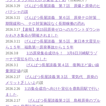
2026.3.29
げんぱつ長屋談義 第７話 原爆と原発のヒ
ギャラリー_2024.3.10
バクシャの談
2026.3.21
げんぱつ長屋談義 第６話 原発テロ対策
ギャラリー_2025.3.23
期限緩和へ テロ対策施設なく長期稼働の恐れ
2026.3.17
【速報】第15回原発ゼロへのカウントダウンin
かわさき集会が開催されました
ギャラリー_2026.3.15
2026.3.11
げんぱつ長屋談義 第５話 東日本大震災か
ら１５年 福島第一原発事故から１５年
原発ゼロと未来
2026.3.8
3.15原発集会成功を！ 3月6日川崎駅ラゾ
ーナで宣伝を行いました
原発動向
2026.3.1
げんぱつ長屋談義 第４話 復興ほど遠い線
量測定値
の談
原発 日誌
2026.2.27
げんぱつ長屋談義 第３話 電気代 原発の
メリット乏しいよ
の談
2022.7.15東電・株主訴訟 経営陣に13兆円賠償命令
2026.2.26
3.15集会成功へ向けた宣伝を鹿島田駅で行い
ました
。
2022.8.1 福島第一原発 汚染配管撤去 失敗続きで計画
2026.2.17
げんぱつ長屋談義第２話 島根原発のプル
断念