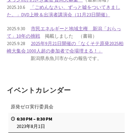
2025.10.6
「ごめんなさい、ずっと嘘をついてきまし
書籍
た。」DVD上映＆出演者講演会（11月23日開催）
2022.12.29 原発事故と甲状腺がん
2025.9.30
市民エネルギーと地域主権 新潟「おらっ
て」10年の挑戦
掲載しました （書籍）
2025.9.28
2025年9月21日開催の「なくそテ原発2025柏
2023.1.26 「脱原発」成長論
崎大集会 1000人超の参加者で会場埋まる！」
新潟県糸魚川市からの報告です。
2023.2.7 いまこそ私は原発に反対します
なぜ首都圏でガンが６０万人 増えているのか！？
イベントカレンダー
南海トラフ巨大地震でも原発は大丈夫と言う人々
原発ゼロ実行委員会
2025.9.30 市民エネルギーと地域主権
6:30 PM
–
8:30 PM
2026.5.3 原発を止めた町
2023年8月1日