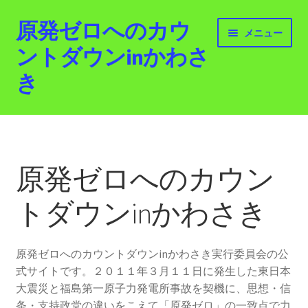
原発ゼロへのカウ
ナ
コ
メニュー
ビ
ン
ントダウンinかわさ
ゲ
テ
き
ー
ン
シ
ツ
ョ
へ
ホーム
ン
ス
へ
キ
最新情報
ス
ッ
原発ゼロへのカウン
キ
プ
活動紹介
ッ
トダウンinかわさき
プ
2012.3.11 「原発ゼロへのカウントダウンinかわさ
き」「原発ゼロへの行進！誰でもデモ！」
原発ゼロへのカウントダウンinかわさき実行委員会の公
式サイトです。２０１１年３月１１日に発生した東日本
原発ゼロ金曜日行動 inかわさき
大震災と福島第一原子力発電所事故を契機に、思想・信
条・支持政党の違いをこえて「原発ゼロ」の一致点で力