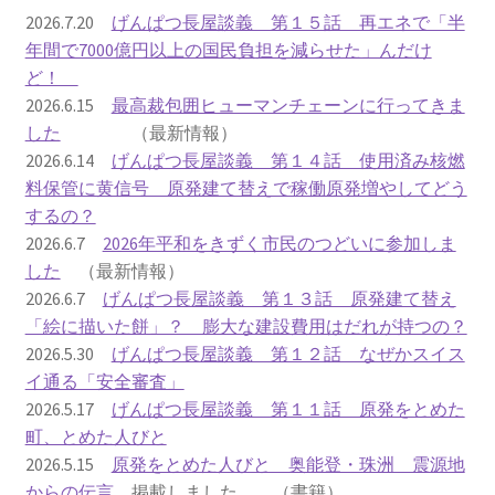
2016.3 .13 第5回原発ゼロへのカウントダウンinかわさ
2026.7.20
げんぱつ長屋談義 第１５話 再エネで「半
き 集会
年間で7000億円以上の国民負担を減らせた」んだけ
ど！
2017.3.12 第6回原発ゼロへのカウントダウンinかわさ
2026.6.15
最高裁包囲ヒューマンチェーンに行ってきま
き 集会
した
（最新情報）
2026.6.14
げんぱつ長屋談義 第１４話 使用済み核燃
2018.3.11 第７回原発ゼロへのカウントダウンinかわ
料保管に黄信号 原発建て替えで稼働原発増やしてどう
さき集会
するの？
2026.6.7
2026年平和をきずく市民のつどいに参加しま
2019.3.10 第8回 原発ゼロへのカウントダウンinかわ
した
（最新情報）
さき 集会
2026.6.7
げんぱつ長屋談義 第１３話 原発建て替え
「絵に描いた餅」？ 膨大な建設費用はだれが持つの？
2023.3.12 第12回原発ゼロへのカウントダウンinかわ
2026.5.30
げんぱつ長屋談義 第１２話 なぜかスイス
さき集会
イ通る「安全審査」
2026.5.17
げんぱつ長屋談義 第１１話 原発をとめた
2023.6.25（日）映画「原発をとめた裁判長 そして
町、とめた人びと
原発をとめる農家たち」上映会を開催
2026.5.15
原発をとめた人びと 奥能登・珠洲 震源地
からの伝言
掲載しました （書籍）