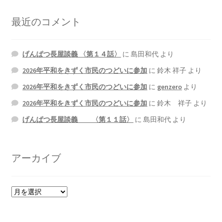
最近のコメント
げんぱつ長屋談義 〈第１４話〉
に
島田和代
より
2026年平和をきずく市民のつどいに参加
に
鈴木 祥子
より
2026年平和をきずく市民のつどいに参加
に
genzero
より
2026年平和をきずく市民のつどいに参加
に
鈴木 祥子
より
げんぱつ長屋談義 〈第１１話〉
に
島田和代
より
アーカイブ
ア
ー
カ