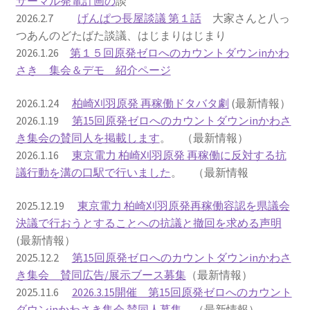
サーマル発電計画の
談
2026.2.7
げんぱつ長屋談議 第１話
大家さんと八っ
2022.8.9 福島第一原発 汚染水海洋放出トンネル工事
つあんのどたばた談議、はじまりはじまり
着工
2026.1.26
第１５回原発ゼロへのカウントダウンinかわ
さき 集会＆デモ 紹介ページ
2022.12.25美浜原発 運転停止認めず 稼働４０年
2026.1.24
柏崎刈羽原発 再稼働ドタバタ劇
(最新情報）
超 老朽対策容認
2026.1.19
第15回原発ゼロへのカウントダウンinかわさ
き集会の賛同人を掲載します
。 （最新情報）
2023.1.19 東電旧経営陣、二審も無罪 民事裁判で認
2026.1.16
東京電力 柏崎刈羽原発 再稼働に反対する抗
めた「長期評価」を否定
議行動を溝の口駅で行いました
。 （最新情報
原子力規制委員会「原発60年超運転」正式決定見送
2025.12.19
東京電力 柏崎刈羽原発再稼働容認を県議会
り
決議で行おうとすることへの抗議と撤回を求める声明
(最新情報）
原子力規制委員会「原発60年超運転」正式決定先送
2025.12.2
第15回原発ゼロへのカウントダウンinかわさ
りからわずか5日で、多数決決定
き集会 賛同広告/展示ブース募集
（最新情報）
2025.11.6
2026.3.15開催 第15回原発ゼロへのカウント
「原発６０年超へ」閣議決定
ダウンinかわさき集会 賛同人募集
（最新情報）