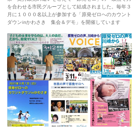
2013.3.10 第２回原発ゼロへのカウントダウンinかわ
を合わせる市民グループとして結成されました。毎年３
さき 集会
月に１０００名以上が参加する「原発ゼロへのカウント
ダウンinかわさき 集会＆デモ」を開催しています
2014.3.16 第３回原発ゼロへのカウントダウンinかわ
さき 集会
2014.10.13 「今こそ９条inかわさき」大集会 第二分
科会【原発は人権問題だ】 福島からの発言
2022.3.13 第11回原発ゼロへのカウントダウンinかわ
さき 集会
2015.3.8 第4回原発ゼロへのカウントダウンinかわさ
き 集会
2016.1.31 日本と原発上映会＆講演会