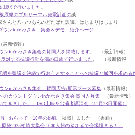
鹿島田駅で行いました
。
根原発のプルサーマル発電計画の
談
さんと八っつあんのどたばた談議、はじまりはじまり
ダウンinかわさき 集会＆デモ 紹介ページ
劇
(最新情報）
ウンinかわさき集会の賛同人を掲載します
。 （最新情報）
働に反対する抗議行動を溝の口駅で行いました
。 （最新情報
働容認を県議会決議で行おうとすることへの抗議と撤回を求める
ウンinかわさき集会 賛同広告/展示ブース募集
（最新情報）
発ゼロへのカウントダウンinかわさき集会 賛同人募集
（最新情報）
てきました。」DVD上映＆出演者講演会（11月23日開催）
潟「おらって」10年の挑戦
掲載しました （書籍）
テ原発2025柏崎大集会 1000人超の参加者で会場埋まる！」
。