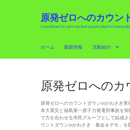
原発ゼロへのカウント
ナ
コ
ビ
ン
Countdown to zero nuclear power plant in Kawasak
ゲ
テ
ー
ン
シ
ツ
ホーム
最新情報
活動紹介
ョ
へ
ン
ス
ホーム
最新情報
活動紹介
ギャラリー
原発
へ
キ
ス
ッ
キ
プ
原発ゼロへのカ
ッ
プ
原発ゼロへのカウントダウンinかわさき
本大震災と福島第一原子力発電所事故を契
で力を合わせる市民グループとして結成さ
ウントダウンinかわさき 集会＆デモ」を