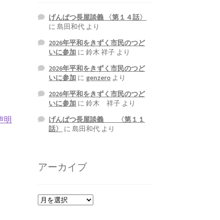
げんぱつ長屋談義 〈第１４話〉
に
島田和代
より
2026年平和をきずく市民のつど
いに参加
に
鈴木 祥子
より
2026年平和をきずく市民のつど
いに参加
に
genzero
より
2026年平和をきずく市民のつど
いに参加
に
鈴木 祥子
より
声明
げんぱつ長屋談義 〈第１１
話〉
に
島田和代
より
アーカイブ
ア
ー