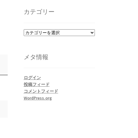
カ
イ
カテゴリー
ブ
カ
テ
ゴ
リ
メタ情報
ー
ログイン
投稿フィード
コメントフィード
WordPress.org