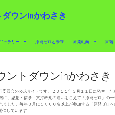
ダウンinかわさき
i
ギャラリー
原発ゼロと未来
原発動向
書籍
ゼロと未来
原発動向
書籍
他サイト
問合せ・メルマガ
ウントダウンinかわさき
実行委員会の公式サイトです。２０１１年３月１１日に発生した
機に、思想・信条・支持政党の違いをこえて「原発ゼロ」の一
れました。毎年３月に１０００名以上が参加する「原発ゼロへ
開催しています