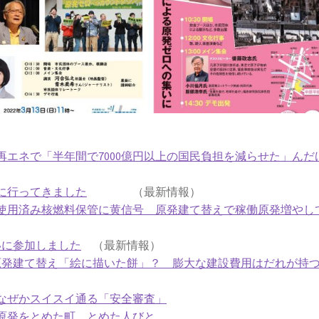
エネで「半年間で7000億円以上の国民負担を減らせた」んだ
に行ってきました
（最新情報）
使用済み核燃料保管に黄信号 原発建て替えで稼働原発増やし
いに参加しました
（最新情報）
原発建て替え「絵に描いた餅」？ 膨大な建設費用はだれが持
なぜかスイスイ通る「安全審査」
原発をとめた町、とめた人びと