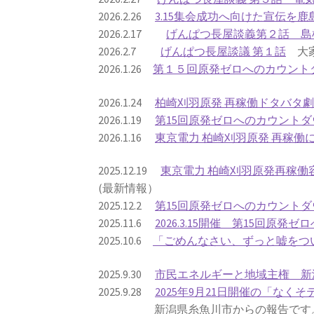
2026.2.26
3.15集会成功へ向けた宣伝を
2026.2.17
げんぱつ長屋談義第２話 島
2026.2.7
げんぱつ長屋談議 第１話
大家
2026.1.26
第１５回原発ゼロへのカウント
2026.1.24
柏崎刈羽原発 再稼働ドタバタ
2026.1.19
第15回原発ゼロへのカウントダ
2026.1.16
東京電力 柏崎刈羽原発 再稼
2025.12.19
東京電力 柏崎刈羽原発再稼
(最新情報）
2025.12.2
第15回原発ゼロへのカウントダ
2025.11.6
2026.3.15開催 第15回原
2025.10.6
「ごめんなさい、ずっと嘘をつい
2025.9.30
市民エネルギーと地域主権 新
2025.9.28
2025年9月21日開催の「なくそ
新潟県糸魚川市からの報告です