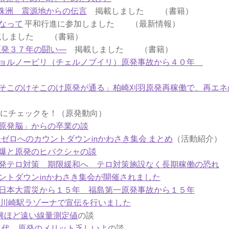
珠洲 震源地からの伝言
掲載しました （書籍）
なって
平和行進に参加しました （最新情報）
しました （書籍）
原発３７年の闘い―
掲載しました （書籍）
チョルノービリ（チェルノブイリ）原発事故から４０年
そこのけそこのけ原発が通る」柏崎刈羽原発再稼働で、再エネ
チェックを！（原発動向）
原発脳」からの卒業の談
原発ゼロへのカウントダウンinかわさき集会 まとめ
（活動紹介）
爆と原発のヒバクシャの談
発テロ対策 期限緩和へ テロ対策施設なく長期稼働の恐れ
ントダウンinかわさき集会が開催されました
日本大震災から１５年 福島第一原発事故から１５年
6日川崎駅ラゾーナで宣伝を行いました
興ほど遠い線量測定値
の談
気代 原発のメリット乏しいよ
の談