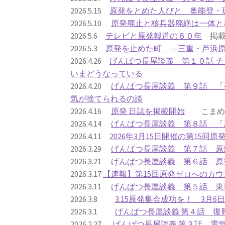
2026.5.15
原発をとめた人びと 奥能登・
2026.5.10
原発廃止と核兵器廃絶は一体と
2026.5.6
テレビと原発報道の６０年
掲載
2026.5.3
原発を止めた町 ―三重・芦浜
2026.4.26
げんぱつ長屋談義 第１０話 
いまどうなっている
2026.4.20
げんぱつ長屋談義 第９話 「
気が捨てられるの談
2026.4.16
原発 日誌を掲載開始
こまめに
2026.4.14
げんぱつ長屋談義 第８話 「
2026.4.11
2026年3月15日開催の第15回
2026.3.29
げんぱつ長屋談義 第７話 原
2026.3.21
げんぱつ長屋談義 第６話 原
2026.3.17
【速報】第15回原発ゼロへのカウ
2026.3.11
げんぱつ長屋談義 第５話 東
2026.3.8
3.15原発集会成功を！ 3月
2026.3.1
げんぱつ長屋談義 第４話 復
2026.2.27
げんぱつ長屋談義 第３話 電