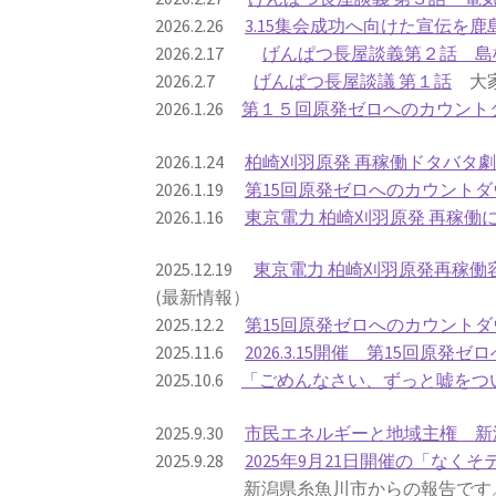
2026.2.26
3.15集会成功へ向けた宣伝を
2026.2.17
げんぱつ長屋談義第２話 島
2026.2.7
げんぱつ長屋談議 第１話
大家
2026.1.26
第１５回原発ゼロへのカウント
2026.1.24
柏崎刈羽原発 再稼働ドタバタ
2026.1.19
第15回原発ゼロへのカウントダ
2026.1.16
東京電力 柏崎刈羽原発 再稼
2025.12.19
東京電力 柏崎刈羽原発再稼
(最新情報）
2025.12.2
第15回原発ゼロへのカウントダ
2025.11.6
2026.3.15開催 第15回原
2025.10.6
「ごめんなさい、ずっと嘘をつい
2025.9.30
市民エネルギーと地域主権 新
2025.9.28
2025年9月21日開催の「なくそ
新潟県糸魚川市からの報告です