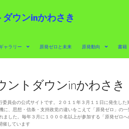
ダウンinかわさき
i
ギャラリー
原発ゼロと未来
原発動向
書籍
ゼロと未来
原発動向
書籍
他サイト
問合せ・メルマガ
ウントダウンinかわさき
実行委員会の公式サイトです。２０１１年３月１１日に発生した
機に、思想・信条・支持政党の違いをこえて「原発ゼロ」の一
れました。毎年３月に１０００名以上が参加する「原発ゼロへ
開催しています