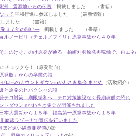
珠洲 震源地からの伝言
掲載しました （書籍）
なって
平和行進に参加しました （最新情報）
しました （書籍）
原発３７年の闘い―
掲載しました （書籍）
チョルノービリ（チェルノブイリ）原発事故から４０年
そこのけそこのけ原発が通る」柏崎刈羽原発再稼働で、再エネ
チェックを！（原発動向）
原発脳」からの卒業の談
原発ゼロへのカウントダウンinかわさき集会 まとめ
（活動紹介）
爆と原発のヒバクシャの談
発テロ対策 期限緩和へ テロ対策施設なく長期稼働の恐れ
ントダウンinかわさき集会が開催されました
日本大震災から１５年 福島第一原発事故から１５年
6日川崎駅ラゾーナで宣伝を行いました
興ほど遠い線量測定値
の談
気代 原発のメリット乏しいよ
の談