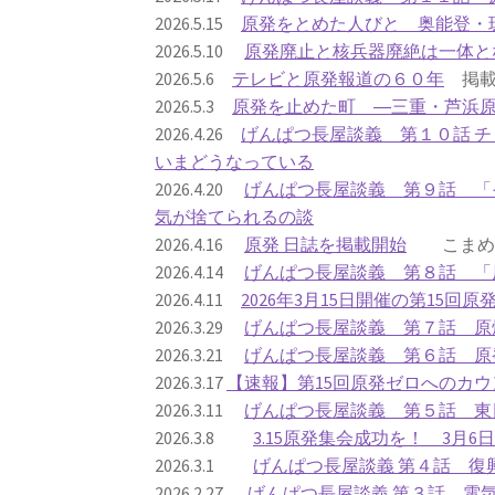
2026.5.15
原発をとめた人びと 奥能登・
2026.5.10
原発廃止と核兵器廃絶は一体と
2026.5.6
テレビと原発報道の６０年
掲載
2026.5.3
原発を止めた町 ―三重・芦浜
2026.4.26
げんぱつ長屋談義 第１０話 
いまどうなっている
2026.4.20
げんぱつ長屋談義 第９話 「
気が捨てられるの談
2026.4.16
原発 日誌を掲載開始
こまめに
2026.4.14
げんぱつ長屋談義 第８話 「
2026.4.11
2026年3月15日開催の第15回
2026.3.29
げんぱつ長屋談義 第７話 原
2026.3.21
げんぱつ長屋談義 第６話 原
2026.3.17
【速報】第15回原発ゼロへのカウ
2026.3.11
げんぱつ長屋談義 第５話 東
2026.3.8
3.15原発集会成功を！ 3月
2026.3.1
げんぱつ長屋談義 第４話 復
2026.2.27
げんぱつ長屋談義 第３話 電