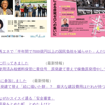
エネで「半年間で7000億円以上の国民負担を減らせた」んだ
に行ってきました
（最新情報）
使用済み核燃料保管に黄信号 原発建て替えで稼働原発増やし
いに参加しました
（最新情報）
原発建て替え「絵に描いた餅」？ 膨大な建設費用はだれが持
なぜかスイスイ通る「安全審査」
原発をとめた町、とめた人びと