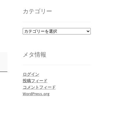
カ
イ
カテゴリー
ブ
カ
テ
ゴ
リ
メタ情報
ー
ログイン
投稿フィード
コメントフィード
WordPress.org