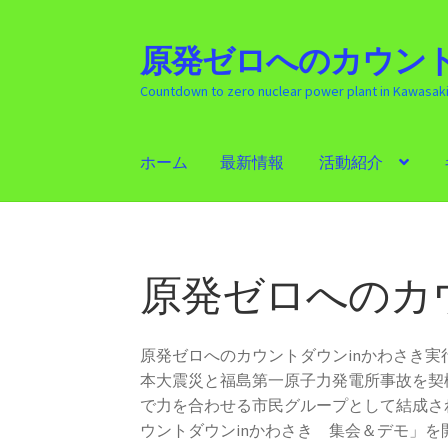
原発ゼロへのカウント
ナ
コ
ビ
ン
Countdown to zero nuclear power plant in Kawasak
ゲ
テ
ー
ン
シ
ツ
ホーム
最新情報
活動紹介
ョ
へ
ン
ス
ホーム
最新情報
活動紹介
ギャラリー
原発
へ
キ
ス
ッ
キ
プ
原発ゼロへのカ
ッ
プ
原発ゼロへのカウントダウンinかわさき
本大震災と福島第一原子力発電所事故を契
で力を合わせる市民グループとして結成さ
ウントダウンinかわさき 集会＆デモ」を