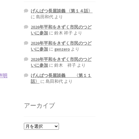
げんぱつ長屋談義 〈第１４話〉
に
島田和代
より
2026年平和をきずく市民のつど
いに参加
に
鈴木 祥子
より
2026年平和をきずく市民のつど
いに参加
に
genzero
より
2026年平和をきずく市民のつど
いに参加
に
鈴木 祥子
より
声明
げんぱつ長屋談義 〈第１１
話〉
に
島田和代
より
アーカイブ
ア
ー