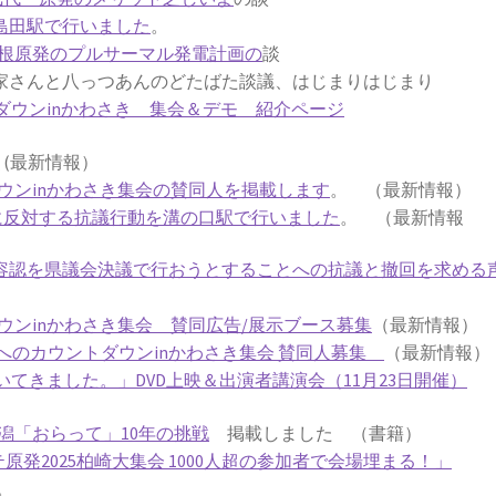
鹿島田駅で行いました
。
根原発のプルサーマル発電計画の
談
さんと八っつあんのどたばた談議、はじまりはじまり
ダウンinかわさき 集会＆デモ 紹介ページ
劇
(最新情報）
ウンinかわさき集会の賛同人を掲載します
。 （最新情報）
働に反対する抗議行動を溝の口駅で行いました
。 （最新情報
働容認を県議会決議で行おうとすることへの抗議と撤回を求める
ウンinかわさき集会 賛同広告/展示ブース募集
（最新情報）
発ゼロへのカウントダウンinかわさき集会 賛同人募集
（最新情報）
てきました。」DVD上映＆出演者講演会（11月23日開催）
潟「おらって」10年の挑戦
掲載しました （書籍）
テ原発2025柏崎大集会 1000人超の参加者で会場埋まる！」
。