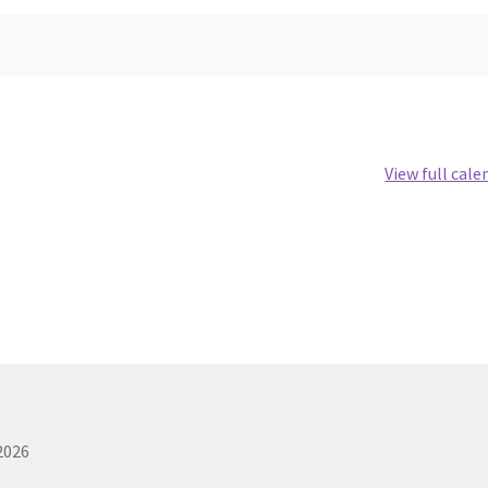
く
の
か
わ
さ
き
技
View full cale
連
研
修
室
026