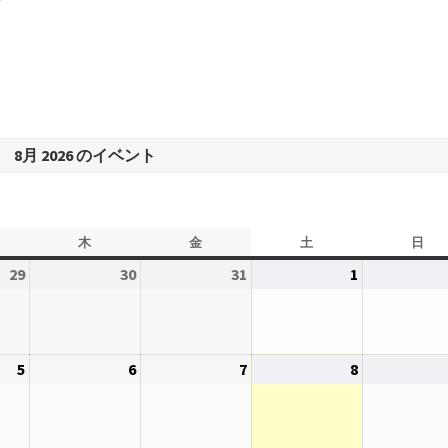
8月 2026 のイベント
木
木
金
金
土
土
日
日
曜
曜
曜
曜
29
2026
30
2026
31
2026
1
2026
日
日
日
日
年
年
年
年
7
7
7
8
月
月
月
月
5
2026
6
2026
7
2026
8
2026
29
30
31
1
年
年
年
年
日
日
日
日
8
8
8
8
月
月
月
月