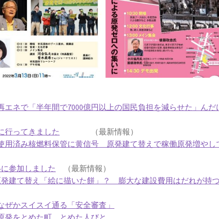
エネで「半年間で7000億円以上の国民負担を減らせた」んだ
に行ってきました
（最新情報）
使用済み核燃料保管に黄信号 原発建て替えで稼働原発増やし
いに参加しました
（最新情報）
原発建て替え「絵に描いた餅」？ 膨大な建設費用はだれが持
なぜかスイスイ通る「安全審査」
原発をとめた町、とめた人びと