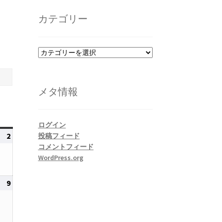
カ
イ
カテゴリー
ブ
カ
テ
ゴ
リ
メタ情報
ー
ログイン
2
2026
投稿フィード
コメントフィード
年
WordPress.org
8
月
9
2026
2
年
日
8
月