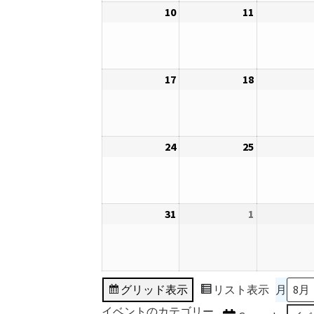
10
2026
11
2026
3
4
年
年
日
日
8
8
月
月
17
2026
18
2026
10
11
年
年
日
日
8
8
月
月
24
2026
25
2026
17
18
年
年
日
日
8
8
月
月
31
2026
1
2026
24
25
年
年
日
日
8
9
月
月
31
1
グリッド
表示
リスト
表示
月
日
日
イベントのカテゴリー