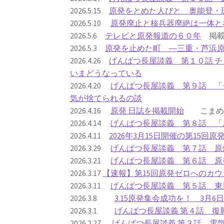
2026.5.15
原発をとめた人びと 奥能登・
2026.5.10
原発廃止と核兵器廃絶は一体と
2026.5.6
テレビと原発報道の６０年
掲載
2026.5.3
原発を止めた町 ―三重・芦浜
2026.4.26
げんぱつ長屋談義 第１０話 
いまどうなっている
2026.4.20
げんぱつ長屋談義 第９話 「
気が捨てられるの談
2026.4.16
原発 日誌を掲載開始
こまめに
2026.4.14
げんぱつ長屋談義 第８話 「
2026.4.11
2026年3月15日開催の第15回
2026.3.29
げんぱつ長屋談義 第７話 原
2026.3.21
げんぱつ長屋談義 第６話 原
2026.3.17
【速報】第15回原発ゼロへのカウ
2026.3.11
げんぱつ長屋談義 第５話 東
2026.3.8
3.15原発集会成功を！ 3月
2026.3.1
げんぱつ長屋談義 第４話 復
2026.2.27
げんぱつ長屋談義 第３話 電