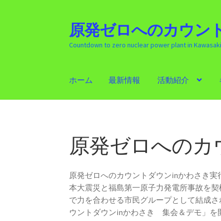
原発ゼロへのカウント
ナ
コ
ビ
ン
Countdown to zero nuclear power plant in Kawasak
ゲ
テ
ー
ン
シ
ツ
ホーム
最新情報
活動紹介
ョ
へ
ン
ス
ホーム
最新情報
活動紹介
ギャラリー
原発
へ
キ
ス
ッ
キ
プ
原発ゼロへのカ
ッ
プ
原発ゼロへのカウントダウンinかわさき
本大震災と福島第一原子力発電所事故を契
で力を合わせる市民グループとして結成さ
ウントダウンinかわさき 集会＆デモ」を