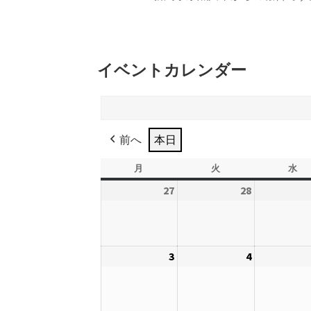
イベントカレンダー
前へ
本日
月
月
火
火
水
水
曜
曜
曜
27
2026
28
2026
日
日
日
年
年
7
7
月
月
3
2026
4
2026
27
28
年
年
日
日
8
8
月
月