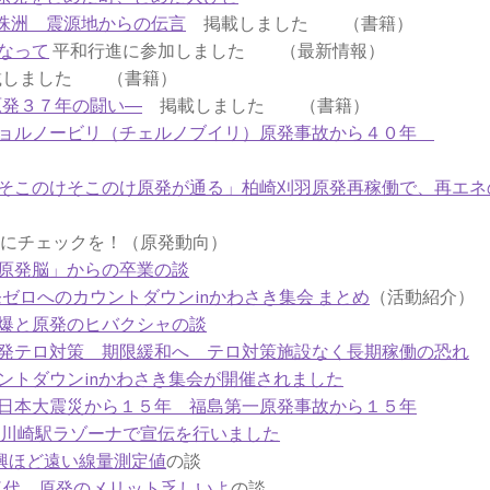
珠洲 震源地からの伝言
掲載しました （書籍）
なって
平和行進に参加しました （最新情報）
しました （書籍）
原発３７年の闘い―
掲載しました （書籍）
チョルノービリ（チェルノブイリ）原発事故から４０年
そこのけそこのけ原発が通る」柏崎刈羽原発再稼働で、再エネ
チェックを！（原発動向）
原発脳」からの卒業の談
原発ゼロへのカウントダウンinかわさき集会 まとめ
（活動紹介）
爆と原発のヒバクシャの談
発テロ対策 期限緩和へ テロ対策施設なく長期稼働の恐れ
ントダウンinかわさき集会が開催されました
日本大震災から１５年 福島第一原発事故から１５年
6日川崎駅ラゾーナで宣伝を行いました
興ほど遠い線量測定値
の談
気代 原発のメリット乏しいよ
の談