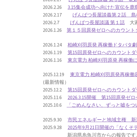
2026.2.26
3.15集会成功へ向けた宣伝を
2026.2.17
げんぱつ長屋談義第２話 島
2026.2.7
げんぱつ長屋談議 第１話
大家
2026.1.26
第１５回原発ゼロへのカウント
2026.1.24
柏崎刈羽原発 再稼働ドタバタ
2026.1.19
第15回原発ゼロへのカウントダ
2026.1.16
東京電力 柏崎刈羽原発 再稼
2025.12.19
東京電力 柏崎刈羽原発再稼
(最新情報）
2025.12.2
第15回原発ゼロへのカウントダ
2025.11.6
2026.3.15開催 第15回原
2025.10.6
「ごめんなさい、ずっと嘘をつい
2025.9.30
市民エネルギーと地域主権 新
2025.9.28
2025年9月21日開催の「なくそ
新潟県糸魚川市からの報告です