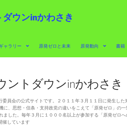
ダウンinかわさき
i
ギャラリー
原発ゼロと未来
原発動向
書籍
ゼロと未来
原発動向
書籍
他サイト
問合せ・メルマガ
ウントダウンinかわさき
実行委員会の公式サイトです。２０１１年３月１１日に発生した
機に、思想・信条・支持政党の違いをこえて「原発ゼロ」の一
れました。毎年３月に１０００名以上が参加する「原発ゼロへ
開催しています