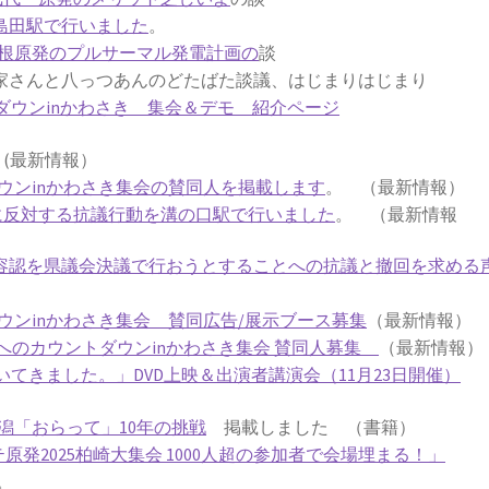
鹿島田駅で行いました
。
根原発のプルサーマル発電計画の
談
さんと八っつあんのどたばた談議、はじまりはじまり
ダウンinかわさき 集会＆デモ 紹介ページ
劇
(最新情報）
ウンinかわさき集会の賛同人を掲載します
。 （最新情報）
働に反対する抗議行動を溝の口駅で行いました
。 （最新情報
働容認を県議会決議で行おうとすることへの抗議と撤回を求める
ウンinかわさき集会 賛同広告/展示ブース募集
（最新情報）
発ゼロへのカウントダウンinかわさき集会 賛同人募集
（最新情報）
てきました。」DVD上映＆出演者講演会（11月23日開催）
潟「おらって」10年の挑戦
掲載しました （書籍）
テ原発2025柏崎大集会 1000人超の参加者で会場埋まる！」
。