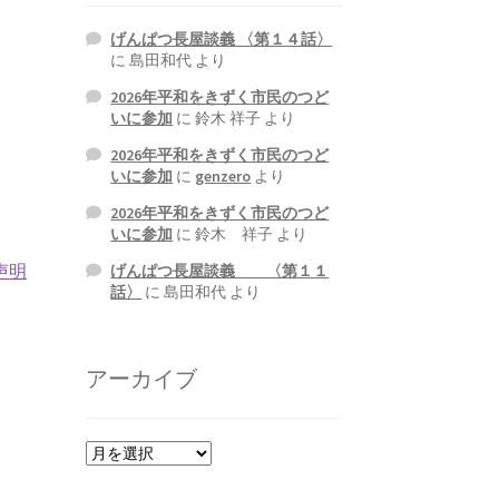
げんぱつ長屋談義 〈第１４話〉
に
島田和代
より
2026年平和をきずく市民のつど
いに参加
に
鈴木 祥子
より
2026年平和をきずく市民のつど
いに参加
に
genzero
より
2026年平和をきずく市民のつど
いに参加
に
鈴木 祥子
より
声明
げんぱつ長屋談義 〈第１１
話〉
に
島田和代
より
アーカイブ
ア
ー