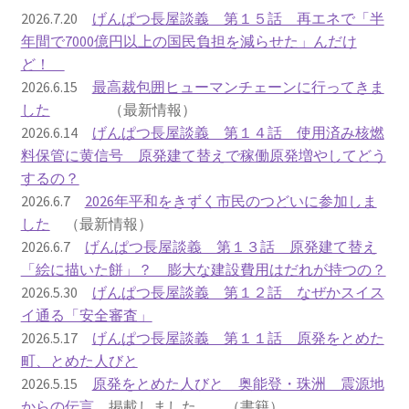
2016.3 .13 第5回原発ゼロへのカウントダウンinかわさ
2026.7.20
げんぱつ長屋談義 第１５話 再エネで「半
き 集会
年間で7000億円以上の国民負担を減らせた」んだけ
ど！
2017.3.12 第6回原発ゼロへのカウントダウンinかわさ
2026.6.15
最高裁包囲ヒューマンチェーンに行ってきま
き 集会
した
（最新情報）
2026.6.14
げんぱつ長屋談義 第１４話 使用済み核燃
2018.3.11 第７回原発ゼロへのカウントダウンinかわ
料保管に黄信号 原発建て替えで稼働原発増やしてどう
さき集会
するの？
2026.6.7
2026年平和をきずく市民のつどいに参加しま
2019.3.10 第8回 原発ゼロへのカウントダウンinかわ
した
（最新情報）
さき 集会
2026.6.7
げんぱつ長屋談義 第１３話 原発建て替え
「絵に描いた餅」？ 膨大な建設費用はだれが持つの？
2023.3.12 第12回原発ゼロへのカウントダウンinかわ
2026.5.30
げんぱつ長屋談義 第１２話 なぜかスイス
さき集会
イ通る「安全審査」
2026.5.17
げんぱつ長屋談義 第１１話 原発をとめた
2023.6.25（日）映画「原発をとめた裁判長 そして
町、とめた人びと
原発をとめる農家たち」上映会を開催
2026.5.15
原発をとめた人びと 奥能登・珠洲 震源地
からの伝言
掲載しました （書籍）