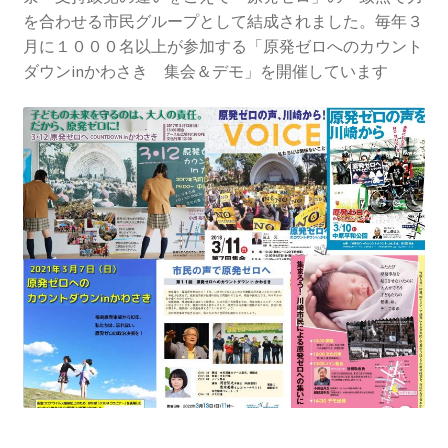
2013.3.10 第２回原発ゼロへのカウントダウンinかわ
を合わせる市民グループとして結成されました。毎年３
さき 集会
月に１０００名以上が参加する「原発ゼロへのカウント
ダウンinかわさき 集会＆デモ」を開催しています
2014.3.16 第３回原発ゼロへのカウントダウンinかわ
さき 集会
2014.10.13 「今こそ９条inかわさき」大集会 第二分
科会【原発は人権問題だ】 福島からの発言
2022.3.13 第11回原発ゼロへのカウントダウンinかわ
さき 集会
2015.3.8 第4回原発ゼロへのカウントダウンinかわさ
き 集会
2016.1.31 日本と原発上映会＆講演会