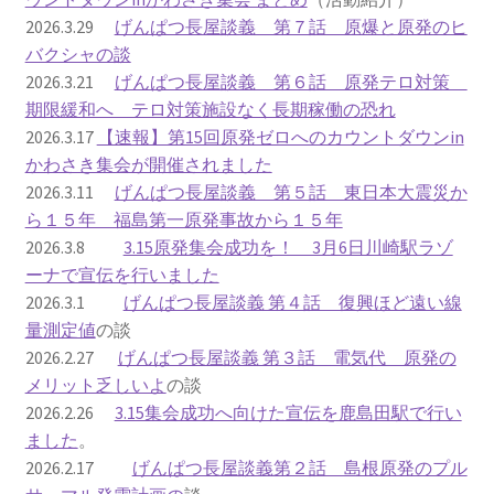
2026.3.29
げんぱつ長屋談義 第７話 原爆と原発のヒ
ギャラリー_2024.3.10
バクシャの談
2026.3.21
げんぱつ長屋談義 第６話 原発テロ対策
ギャラリー_2025.3.23
期限緩和へ テロ対策施設なく長期稼働の恐れ
2026.3.17
【速報】第15回原発ゼロへのカウントダウンin
かわさき集会が開催されました
ギャラリー_2026.3.15
2026.3.11
げんぱつ長屋談義 第５話 東日本大震災か
ら１５年 福島第一原発事故から１５年
原発ゼロと未来
2026.3.8
3.15原発集会成功を！ 3月6日川崎駅ラゾ
ーナで宣伝を行いました
原発動向
2026.3.1
げんぱつ長屋談義 第４話 復興ほど遠い線
量測定値
の談
原発 日誌
2026.2.27
げんぱつ長屋談義 第３話 電気代 原発の
メリット乏しいよ
の談
2022.7.15東電・株主訴訟 経営陣に13兆円賠償命令
2026.2.26
3.15集会成功へ向けた宣伝を鹿島田駅で行い
ました
。
2022.8.1 福島第一原発 汚染配管撤去 失敗続きで計画
2026.2.17
げんぱつ長屋談義第２話 島根原発のプル
断念