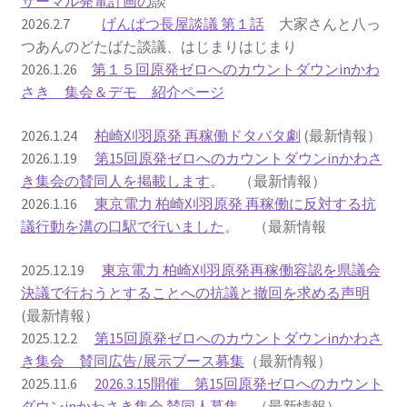
サーマル発電計画の
談
2026.2.7
げんぱつ長屋談議 第１話
大家さんと八っ
2022.8.9 福島第一原発 汚染水海洋放出トンネル工事
つあんのどたばた談議、はじまりはじまり
着工
2026.1.26
第１５回原発ゼロへのカウントダウンinかわ
さき 集会＆デモ 紹介ページ
2022.12.25美浜原発 運転停止認めず 稼働４０年
2026.1.24
柏崎刈羽原発 再稼働ドタバタ劇
(最新情報）
超 老朽対策容認
2026.1.19
第15回原発ゼロへのカウントダウンinかわさ
き集会の賛同人を掲載します
。 （最新情報）
2023.1.19 東電旧経営陣、二審も無罪 民事裁判で認
2026.1.16
東京電力 柏崎刈羽原発 再稼働に反対する抗
めた「長期評価」を否定
議行動を溝の口駅で行いました
。 （最新情報
原子力規制委員会「原発60年超運転」正式決定見送
2025.12.19
東京電力 柏崎刈羽原発再稼働容認を県議会
り
決議で行おうとすることへの抗議と撤回を求める声明
(最新情報）
原子力規制委員会「原発60年超運転」正式決定先送
2025.12.2
第15回原発ゼロへのカウントダウンinかわさ
りからわずか5日で、多数決決定
き集会 賛同広告/展示ブース募集
（最新情報）
2025.11.6
2026.3.15開催 第15回原発ゼロへのカウント
「原発６０年超へ」閣議決定
ダウンinかわさき集会 賛同人募集
（最新情報）