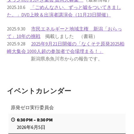
2025.10.6
「ごめんなさい、ずっと嘘をついてきまし
書籍
た。」DVD上映＆出演者講演会（11月23日開催）
2022.12.29 原発事故と甲状腺がん
2025.9.30
市民エネルギーと地域主権 新潟「おらっ
て」10年の挑戦
掲載しました （書籍）
2025.9.28
2025年9月21日開催の「なくそテ原発2025柏
2023.1.26 「脱原発」成長論
崎大集会 1000人超の参加者で会場埋まる！」
新潟県糸魚川市からの報告です。
2023.2.7 いまこそ私は原発に反対します
なぜ首都圏でガンが６０万人 増えているのか！？
イベントカレンダー
南海トラフ巨大地震でも原発は大丈夫と言う人々
原発ゼロ実行委員会
2025.9.30 市民エネルギーと地域主権
6:30 PM
–
8:30 PM
2026.5.3 原発を止めた町
2026年6月5日