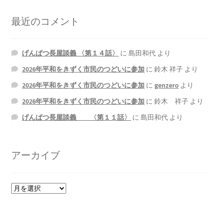
最近のコメント
げんぱつ長屋談義 〈第１４話〉
に
島田和代
より
2026年平和をきずく市民のつどいに参加
に
鈴木 祥子
より
2026年平和をきずく市民のつどいに参加
に
genzero
より
2026年平和をきずく市民のつどいに参加
に
鈴木 祥子
より
げんぱつ長屋談義 〈第１１話〉
に
島田和代
より
アーカイブ
ア
ー
カ