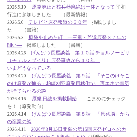
2026.5.10
原発廃止と核兵器廃絶は一体となって
平和
2023.10.8 原発ゼロへのカウントダウンinかわさき
行進に参加しました （最新情報）
講演会開催
2026.5.6
テレビと原発報道の６０年
掲載しまし
た （書籍）
2024.3.10第13回原発ゼロへのカウントダウンinかわさ
2026.5.3
原発を止めた町 ―三重・芦浜原発３７年の
き集会
闘い―
掲載しました （書籍）
2026.4.26
げんぱつ長屋談義 第１０話 チョルノービリ
2024.10.13 映画「決断」上映と講演会を開催
（チェルノブイリ）原発事故から４０年
いまどうなっている
2025.3.23第14回原発ゼロへのカウントダウンinかわさ
2026.4.20
げんぱつ長屋談義 第９話 「そこのけそこ
き集会開催
のけ原発が通る」柏崎刈羽原発再稼働で、再エネの電気
が捨てられるの談
2026.3.15 第１５回原発ゼロへのカウントダウンinか
2026.4.16
原発 日誌を掲載開始
こまめにチェック
わさき集会開催
を！（原発動向）
2026.4.14
げんぱつ長屋談義 第８話 「原発脳」から
ギャラリー
の卒業の談
2026.4.11
2026年3月15日開催の第15回原発ゼロへのカ
ギャラリー_2023.3.12
ウントダウンinかわさき集会 まとめ
（活動紹介）