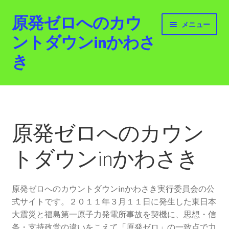
原発ゼロへのカウ
ナ
コ
メニュー
ビ
ン
ントダウンinかわさ
ゲ
テ
き
ー
ン
シ
ツ
ョ
へ
ホーム
ン
ス
へ
キ
最新情報
ス
ッ
原発ゼロへのカウン
キ
プ
活動紹介
ッ
トダウンinかわさき
プ
2012.3.11 「原発ゼロへのカウントダウンinかわさ
き」「原発ゼロへの行進！誰でもデモ！」
原発ゼロへのカウントダウンinかわさき実行委員会の公
式サイトです。２０１１年３月１１日に発生した東日本
原発ゼロ金曜日行動 inかわさき
大震災と福島第一原子力発電所事故を契機に、思想・信
条・支持政党の違いをこえて「原発ゼロ」の一致点で力