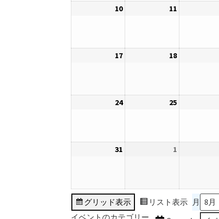
10
2026
11
2026
3
4
ベ
年
年
日
日
ン
8
8
ト)
月
月
17
2026
18
2026
10
11
年
年
日
日
8
8
月
月
24
2026
25
2026
17
18
年
年
日
日
8
8
月
月
31
2026
1
2026
24
25
年
年
日
日
8
9
月
月
31
1
グリッド
表示
リスト
表示
月
日
日
イベントのカテゴリー