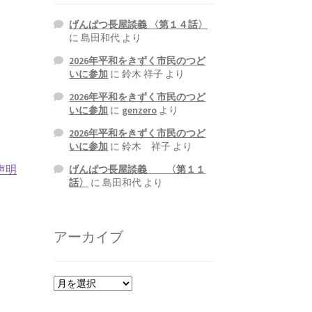
げんぱつ長屋談義 〈第１４話〉
に
島田和代
より
2026年平和をきずく市民のつど
いに参加
に
鈴木 祥子
より
2026年平和をきずく市民のつど
いに参加
に
genzero
より
2026年平和をきずく市民のつど
いに参加
に
鈴木 祥子
より
声明
げんぱつ長屋談義 〈第１１
話〉
に
島田和代
より
アーカイブ
ア
ー