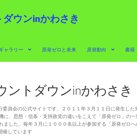
ダウンinかわさき
i
ギャラリー
原発ゼロと未来
原発動向
書籍
ゼロと未来
原発動向
書籍
他サイト
問合せ・メルマガ
ウントダウンinかわさき
実行委員会の公式サイトです。２０１１年３月１１日に発生した
機に、思想・信条・支持政党の違いをこえて「原発ゼロ」の一
れました。毎年３月に１０００名以上が参加する「原発ゼロへ
開催しています