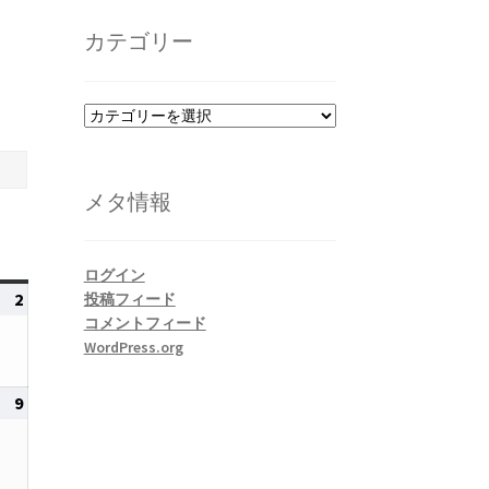
カ
イ
カテゴリー
ブ
カ
テ
ゴ
リ
メタ情報
ー
ログイン
2
2026
投稿フィード
コメントフィード
年
WordPress.org
8
月
9
2026
2
年
日
8
月