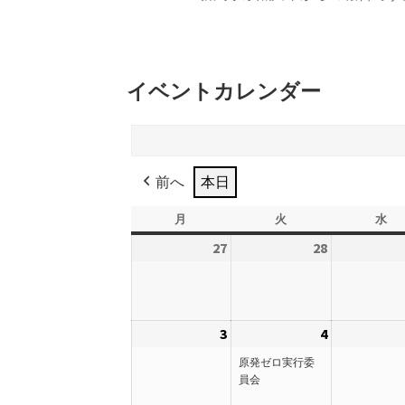
イベントカレンダー
前へ
本日
月
月
火
火
水
水
曜
曜
曜
27
2026
28
2026
日
日
日
年
年
7
7
月
月
3
2026
4
2026
(1
27
28
年
年
件
日
日
原発ゼロ実行委
8
8
の
員会
月
月
イ