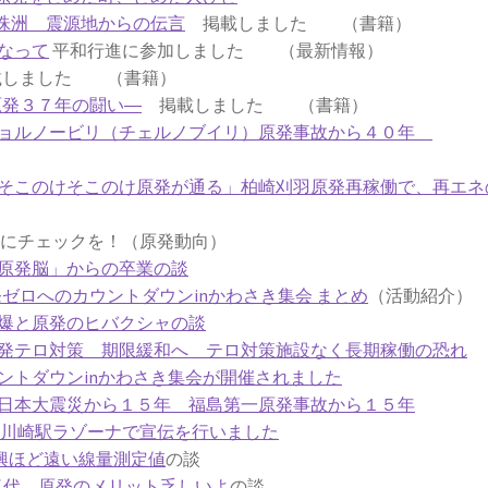
珠洲 震源地からの伝言
掲載しました （書籍）
なって
平和行進に参加しました （最新情報）
しました （書籍）
原発３７年の闘い―
掲載しました （書籍）
チョルノービリ（チェルノブイリ）原発事故から４０年
そこのけそこのけ原発が通る」柏崎刈羽原発再稼働で、再エネ
チェックを！（原発動向）
原発脳」からの卒業の談
原発ゼロへのカウントダウンinかわさき集会 まとめ
（活動紹介）
爆と原発のヒバクシャの談
発テロ対策 期限緩和へ テロ対策施設なく長期稼働の恐れ
ントダウンinかわさき集会が開催されました
日本大震災から１５年 福島第一原発事故から１５年
6日川崎駅ラゾーナで宣伝を行いました
興ほど遠い線量測定値
の談
気代 原発のメリット乏しいよ
の談