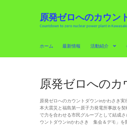
原発ゼロへのカウント
ナ
コ
ビ
ン
Countdown to zero nuclear power plant in Kawasak
ゲ
テ
ー
ン
シ
ツ
ホーム
最新情報
活動紹介
ョ
へ
ン
ス
ホーム
最新情報
活動紹介
ギャラリー
原発
へ
キ
ス
ッ
キ
プ
原発ゼロへのカ
ッ
プ
原発ゼロへのカウントダウンinかわさき
本大震災と福島第一原子力発電所事故を契
で力を合わせる市民グループとして結成さ
ウントダウンinかわさき 集会＆デモ」を