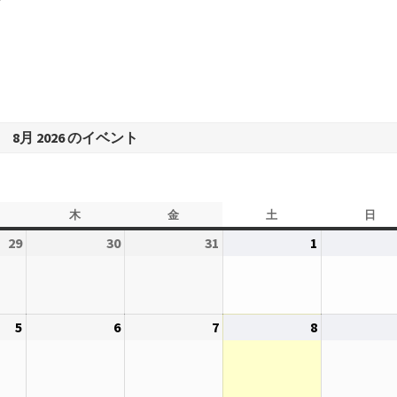
8月 2026 のイベント
木
木
金
金
土
土
日
日
曜
曜
曜
曜
29
2026
30
2026
31
2026
1
2026
日
日
日
日
年
年
年
年
7
7
7
8
月
月
月
月
5
2026
6
2026
7
2026
8
2026
29
30
31
1
年
年
年
年
日
日
日
日
8
8
8
8
月
月
月
月