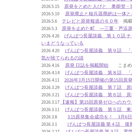
2026.5.15
原発をとめた人びと 奥能登・
2026.5.10
原発廃止と核兵器廃絶は一体と
2026.5.6
テレビと原発報道の６０年
掲載
2026.5.3
原発を止めた町 ―三重・芦浜
2026.4.26
げんぱつ長屋談義 第１０話 
いまどうなっている
2026.4.20
げんぱつ長屋談義 第９話 「
気が捨てられるの談
2026.4.16
原発 日誌を掲載開始
こまめに
2026.4.14
げんぱつ長屋談義 第８話 「
2026.4.11
2026年3月15日開催の第15回
2026.3.29
げんぱつ長屋談義 第７話 原
2026.3.21
げんぱつ長屋談義 第６話 原
2026.3.17
【速報】第15回原発ゼロへのカウ
2026.3.11
げんぱつ長屋談義 第５話 東
2026.3.8
3.15原発集会成功を！ 3月
2026.3.1
げんぱつ長屋談義 第４話 復
2026.2.27
げんぱつ長屋談義 第３話 電