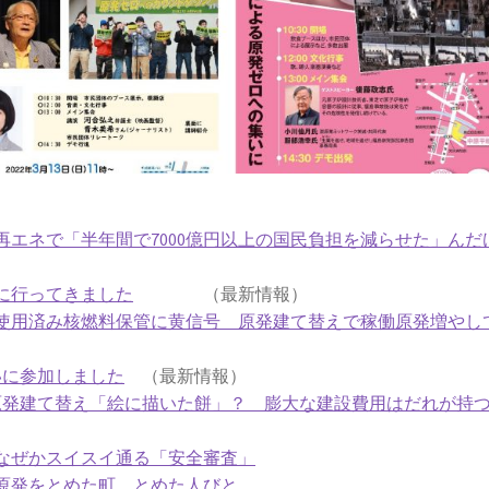
エネで「半年間で7000億円以上の国民負担を減らせた」んだ
に行ってきました
（最新情報）
使用済み核燃料保管に黄信号 原発建て替えで稼働原発増やし
いに参加しました
（最新情報）
原発建て替え「絵に描いた餅」？ 膨大な建設費用はだれが持
なぜかスイスイ通る「安全審査」
原発をとめた町、とめた人びと