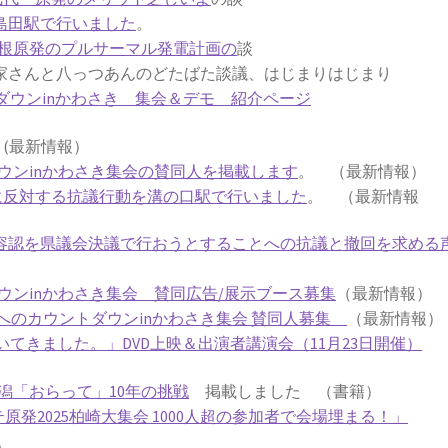
鹿島田駅で行いました
。
根原発のプルサーマル発電計画の
談
さんと八っつあんのどたばた談議、はじまりはじまり
ダウンinかわさき 集会＆デモ 紹介ページ
劇
(最新情報）
ウンinかわさき集会の賛同人を掲載します
。 （最新情報）
働に反対する抗議行動を溝の口駅で行いました
。 （最新情報
働容認を県議会決議で行おうとすることへの抗議と撤回を求める
ウンinかわさき集会 賛同広告/展示ブース募集
（最新情報）
発ゼロへのカウントダウンinかわさき集会 賛同人募集
（最新情報）
てきました。」DVD上映＆出演者講演会（11月23日開催）
潟「おらって」10年の挑戦
掲載しました （書籍）
テ原発2025柏崎大集会 1000人超の参加者で会場埋まる！」
。