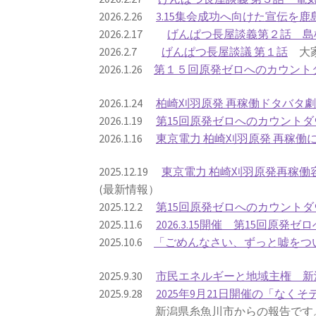
2026.2.26
3.15集会成功へ向けた宣伝を
2026.2.17
げんぱつ長屋談義第２話 島
2026.2.7
げんぱつ長屋談議 第１話
大家
2026.1.26
第１５回原発ゼロへのカウント
2026.1.24
柏崎刈羽原発 再稼働ドタバタ
2026.1.19
第15回原発ゼロへのカウントダ
2026.1.16
東京電力 柏崎刈羽原発 再稼
2025.12.19
東京電力 柏崎刈羽原発再稼
(最新情報）
2025.12.2
第15回原発ゼロへのカウントダ
2025.11.6
2026.3.15開催 第15回原
2025.10.6
「ごめんなさい、ずっと嘘をつい
2025.9.30
市民エネルギーと地域主権 新
2025.9.28
2025年9月21日開催の「なくそ
新潟県糸魚川市からの報告です