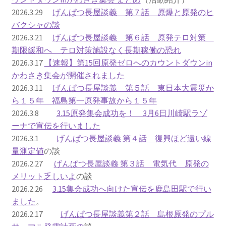
2026.3.29
げんぱつ長屋談義 第７話 原爆と原発のヒ
ギャラリー_2024.3.10
バクシャの談
2026.3.21
げんぱつ長屋談義 第６話 原発テロ対策
ギャラリー_2025.3.23
期限緩和へ テロ対策施設なく長期稼働の恐れ
2026.3.17
【速報】第15回原発ゼロへのカウントダウンin
かわさき集会が開催されました
ギャラリー_2026.3.15
2026.3.11
げんぱつ長屋談義 第５話 東日本大震災か
ら１５年 福島第一原発事故から１５年
原発ゼロと未来
2026.3.8
3.15原発集会成功を！ 3月6日川崎駅ラゾ
ーナで宣伝を行いました
原発動向
2026.3.1
げんぱつ長屋談義 第４話 復興ほど遠い線
量測定値
の談
原発 日誌
2026.2.27
げんぱつ長屋談義 第３話 電気代 原発の
メリット乏しいよ
の談
2022.7.15東電・株主訴訟 経営陣に13兆円賠償命令
2026.2.26
3.15集会成功へ向けた宣伝を鹿島田駅で行い
ました
。
2022.8.1 福島第一原発 汚染配管撤去 失敗続きで計画
2026.2.17
げんぱつ長屋談義第２話 島根原発のプル
断念