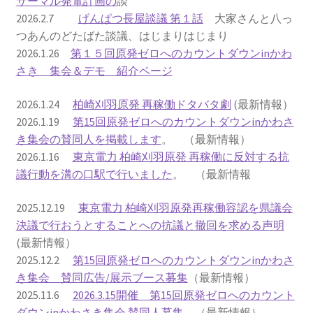
サーマル発電計画の
談
2026.2.7
げんぱつ長屋談議 第１話
大家さんと八っ
2022.8.9 福島第一原発 汚染水海洋放出トンネル工事
つあんのどたばた談議、はじまりはじまり
着工
2026.1.26
第１５回原発ゼロへのカウントダウンinかわ
さき 集会＆デモ 紹介ページ
2022.12.25美浜原発 運転停止認めず 稼働４０年
2026.1.24
柏崎刈羽原発 再稼働ドタバタ劇
(最新情報）
超 老朽対策容認
2026.1.19
第15回原発ゼロへのカウントダウンinかわさ
き集会の賛同人を掲載します
。 （最新情報）
2023.1.19 東電旧経営陣、二審も無罪 民事裁判で認
2026.1.16
東京電力 柏崎刈羽原発 再稼働に反対する抗
めた「長期評価」を否定
議行動を溝の口駅で行いました
。 （最新情報
原子力規制委員会「原発60年超運転」正式決定見送
2025.12.19
東京電力 柏崎刈羽原発再稼働容認を県議会
り
決議で行おうとすることへの抗議と撤回を求める声明
(最新情報）
原子力規制委員会「原発60年超運転」正式決定先送
2025.12.2
第15回原発ゼロへのカウントダウンinかわさ
りからわずか5日で、多数決決定
き集会 賛同広告/展示ブース募集
（最新情報）
2025.11.6
2026.3.15開催 第15回原発ゼロへのカウント
「原発６０年超へ」閣議決定
ダウンinかわさき集会 賛同人募集
（最新情報）