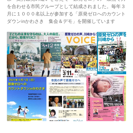
2013.3.10 第２回原発ゼロへのカウントダウンinかわ
を合わせる市民グループとして結成されました。毎年３
さき 集会
月に１０００名以上が参加する「原発ゼロへのカウント
ダウンinかわさき 集会＆デモ」を開催しています
2014.3.16 第３回原発ゼロへのカウントダウンinかわ
さき 集会
2014.10.13 「今こそ９条inかわさき」大集会 第二分
科会【原発は人権問題だ】 福島からの発言
2022.3.13 第11回原発ゼロへのカウントダウンinかわ
さき 集会
2015.3.8 第4回原発ゼロへのカウントダウンinかわさ
き 集会
2016.1.31 日本と原発上映会＆講演会