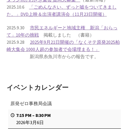
2025.10.6
「ごめんなさい、ずっと嘘をついてきまし
書籍
た。」DVD上映＆出演者講演会（11月23日開催）
2022.12.29 原発事故と甲状腺がん
2025.9.30
市民エネルギーと地域主権 新潟「おらっ
て」10年の挑戦
掲載しました （書籍）
2025.9.28
2025年9月21日開催の「なくそテ原発2025柏
2023.1.26 「脱原発」成長論
崎大集会 1000人超の参加者で会場埋まる！」
新潟県糸魚川市からの報告です。
2023.2.7 いまこそ私は原発に反対します
なぜ首都圏でガンが６０万人 増えているのか！？
イベントカレンダー
南海トラフ巨大地震でも原発は大丈夫と言う人々
原発ゼロ事務局会議
2025.9.30 市民エネルギーと地域主権
7:15 PM
–
8:30 PM
2026.5.3 原発を止めた町
2026年3月6日