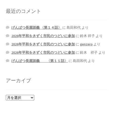
最近のコメント
げんぱつ長屋談義 〈第１４話〉
に
島田和代
より
2026年平和をきずく市民のつどいに参加
に
鈴木 祥子
より
2026年平和をきずく市民のつどいに参加
に
genzero
より
2026年平和をきずく市民のつどいに参加
に
鈴木 祥子
より
げんぱつ長屋談義 〈第１１話〉
に
島田和代
より
アーカイブ
ア
ー
カ