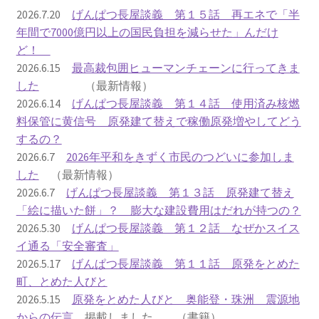
2016.3 .13 第5回原発ゼロへのカウントダウンinかわさ
2026.7.20
げんぱつ長屋談義 第１５話 再エネで「半
き 集会
年間で7000億円以上の国民負担を減らせた」んだけ
ど！
2017.3.12 第6回原発ゼロへのカウントダウンinかわさ
2026.6.15
最高裁包囲ヒューマンチェーンに行ってきま
き 集会
した
（最新情報）
2026.6.14
げんぱつ長屋談義 第１４話 使用済み核燃
2018.3.11 第７回原発ゼロへのカウントダウンinかわ
料保管に黄信号 原発建て替えで稼働原発増やしてどう
さき集会
するの？
2026.6.7
2026年平和をきずく市民のつどいに参加しま
2019.3.10 第8回 原発ゼロへのカウントダウンinかわ
した
（最新情報）
さき 集会
2026.6.7
げんぱつ長屋談義 第１３話 原発建て替え
「絵に描いた餅」？ 膨大な建設費用はだれが持つの？
2023.3.12 第12回原発ゼロへのカウントダウンinかわ
2026.5.30
げんぱつ長屋談義 第１２話 なぜかスイス
さき集会
イ通る「安全審査」
2026.5.17
げんぱつ長屋談義 第１１話 原発をとめた
2023.6.25（日）映画「原発をとめた裁判長 そして
町、とめた人びと
原発をとめる農家たち」上映会を開催
2026.5.15
原発をとめた人びと 奥能登・珠洲 震源地
からの伝言
掲載しました （書籍）