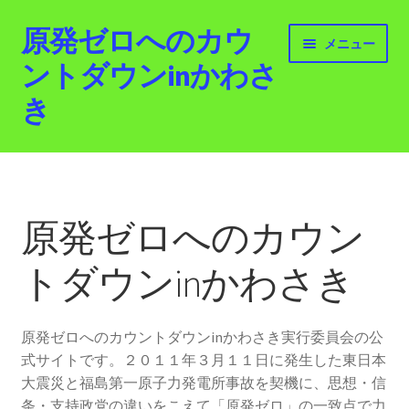
原発ゼロへのカウ
ナ
コ
メニュー
ビ
ン
ントダウンinかわさ
ゲ
テ
き
ー
ン
シ
ツ
ョ
へ
ホーム
ン
ス
へ
キ
最新情報
ス
ッ
原発ゼロへのカウン
キ
プ
活動紹介
ッ
トダウンinかわさき
プ
2012.3.11 「原発ゼロへのカウントダウンinかわさ
き」「原発ゼロへの行進！誰でもデモ！」
原発ゼロへのカウントダウンinかわさき実行委員会の公
式サイトです。２０１１年３月１１日に発生した東日本
原発ゼロ金曜日行動 inかわさき
大震災と福島第一原子力発電所事故を契機に、思想・信
条・支持政党の違いをこえて「原発ゼロ」の一致点で力