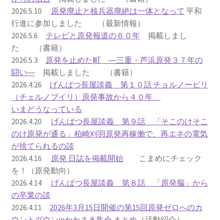
2026.5.10
原発廃止と核兵器廃絶は一体となって
平和
2023.10.8 原発ゼロへのカウントダウンinかわさき
行進に参加しました （最新情報）
講演会開催
2026.5.6
テレビと原発報道の６０年
掲載しまし
た （書籍）
2024.3.10第13回原発ゼロへのカウントダウンinかわさ
2026.5.3
原発を止めた町 ―三重・芦浜原発３７年の
き集会
闘い―
掲載しました （書籍）
2026.4.26
げんぱつ長屋談義 第１０話 チョルノービリ
2024.10.13 映画「決断」上映と講演会を開催
（チェルノブイリ）原発事故から４０年
いまどうなっている
2025.3.23第14回原発ゼロへのカウントダウンinかわさ
2026.4.20
げんぱつ長屋談義 第９話 「そこのけそこ
き集会開催
のけ原発が通る」柏崎刈羽原発再稼働で、再エネの電気
が捨てられるの談
2026.3.15 第１５回原発ゼロへのカウントダウンinか
2026.4.16
原発 日誌を掲載開始
こまめにチェック
わさき集会開催
を！（原発動向）
2026.4.14
げんぱつ長屋談義 第８話 「原発脳」から
ギャラリー
の卒業の談
2026.4.11
2026年3月15日開催の第15回原発ゼロへのカ
ギャラリー_2023.3.12
ウントダウンinかわさき集会 まとめ
（活動紹介）